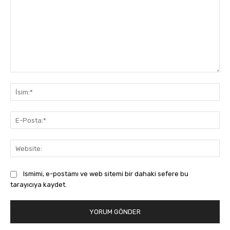
Yorum:
İsi
E-
Pos
Web
Ismimi, e-postamı ve web sitemi bir dahaki sefere bu
tarayıcıya kaydet.