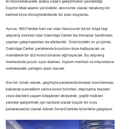
iki kilometrekarelik araba odaklı geliştirmenin çevrelediği
Dayton Mall alanını yürünebilir, ekonomik olarak rekabetçi bir
kentsel köye dönüştürebilecek bir plan oluşturdu.
Ayrıca, 1950’lerden beri var olan Vancouver’da bir köşe taşı
alışveriş merkezi olan Oakridge Center’da mimarlar tarafından
yapılan çalışmalardan da etkilendik. Önümüzdeki on yıl içinde,
Oakridge Center, perakende boyutunu ikiye katlayacak ve
mahallede bir dizi konut binasını ağırlayacak. Bu alışveriş
merkezinde çocuk oyun alanları, toplum merkezi ve milyonlarca
metrekarelik yerleşim alanı olacak.
Son bir örnek olarak, geçmişte perakende binaları barındırması
beklenen parsellerin yerine konut birimleri, depolama tesisleri
veya destekli yaşam bileşenleri ekleyerek, çeşitli mülkleri
yeniden geliştirmek için tarihsel olarak büyük bir kutu
perakendecisi olarak bilinen SmartCentres ile birlikte çalışılıyor.