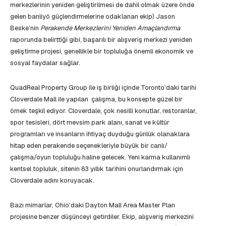
merkezlerinin yeniden geliştirilmesi de dahil olmak üzere önde
gelen banliyö güçlendirmelerine odaklanan ekip) Jason
Beske’nin
Perakende Merkezlerini Yeniden Amaçlandırma
raporunda belirttiği gibi, başarılı bir alışveriş merkezi yeniden
geliştirme projesi, genellikle bir topluluğa önemli ekonomik ve
sosyal faydalar sağlar.
QuadReal Property Group ile iş birliği içinde Toronto’daki tarihi
Cloverdale Mall ile yapılan çalışma, bu konsepte güzel bir
örnek teşkil ediyor. Cloverdale, çok nesilli konutlar, restoranlar,
spor tesisleri, dört mevsim park alanı, sanat ve kültür
programları ve insanların ihtiyaç duyduğu günlük olanaklara
hitap eden perakende seçenekleriyle büyük bir canlı/
çalışma/oyun topluluğu haline gelecek. Yeni karma kullanımlı
kentsel topluluk, sitenin 63 yıllık tarihini onurlandırmak için
Cloverdale adını koruyacak.
Bazı mimarlar, Ohio’daki Dayton Mall Area Master Plan
projesine benzer düşünceyi getirdiler. Ekip, alışveriş merkezini