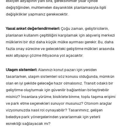
eskiyen altyapının yanı sıra, gereksinimler yıllar içinde
değiştiğinden, muhtemelen dayanıklılık planlamasıyla ilgili
değişiklikler yapmanız gerekecektir.
Yasal anket değerlendirmeleri:
Çoğu zaman, geliştiricilerin,
planlanan kullanım çeşitliliğini karşılamak için alışveriş merkezi
mülklerini bir dizi daha küçük mülke ayırması gerekir. Bu, daha
fazla onay sürecine ve gelecekteki geliştirme mülkleri arasında
eski altyapıyı çözme ihtiyacına yol açacaktır.
Ulaşım sistemleri:
Alanınızı konut pazarı için yeniden
tasarlarken, ulaşım sistemleri söz konusu olduğunda, mümkün
olan en iyi şekilde geleceğe hazır olmalısınız. Transit odaklı bir
geliştirme oluşturmak için güvenilir bağlantıları birleştirebilir
misiniz? İnsanlara yürüme, bisiklete binme, toplu taşıma erişimi
ve park etme seçenekleri sunuyor musunuz? Otonom araçlar
vizyonunuzda nasıl rol oynayabilir? Tasarımınız, gelişen
belediye park yönergelerinden yararlanmak için yeterli
esnekliği sağlayacak mı?