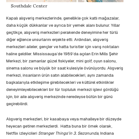
Southdale Center
Kapalı alışveriş merkezlerinde, genellikle çok katlı mağazalar,
daha küçük dükkanlar ve ayrıca bir yemek alanı bulunur. Yıllar
geçtikçe, alışveriş merkezleri perakende deneyimine her türlü
diğer eğlence unsurlarını enjekte etti. Ardından, alışveriş
merkezleri aileler, gençler ve hatta turistler için varış noktaları
haline geldiler. Mississauga’de 1989’da açılan Erin Mills Şehir
Merkezi, bir zamanlar güzel fıskiyeler, mini golf, oyun salonu,
sinema salonu ve büyük bir saat kulesiyle övünüyordu. Alışveriş
merkezi, insanların ürün satın alabilecekleri, aynı zamanda
başkalarıyla etkileşime girebilecekleri ve kültürel etkinlikler
deneyimleyebilecekleri bir tür topluluk merkezi işlevi gördüğü
için, bir aile alışveriş merkezinde neredeyse bütün bir günü
geçirebilirdi.
Alışveriş merkezleri, bir kasabaya veya mahalleye bir düzeyde
heyecan getiren merkezlerdi. Hatta buna bir örnek olarak,
Netflix izleyicileri
Stranger Things’in 3. Sezonunda
, Indiana