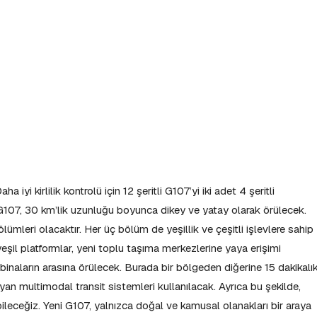
 iyi kirlilik kontrolü için 12 şeritli G107’yi iki adet 4 şeritli
 G107, 30 km’lik uzunluğu boyunca dikey ve yatay olarak örülecek.
bölümleri olacaktır. Her üç bölüm de yeşillik ve çeşitli işlevlere sahip
yeşil platformlar, yeni toplu taşıma merkezlerine yaya erişimi
 binaların arasına örülecek. Burada bir bölgeden diğerine 15 dakikalı
an multimodal transit sistemleri kullanılacak. Ayrıca bu şekilde,
bileceğiz. Yeni G107, yalnızca doğal ve kamusal olanakları bir araya