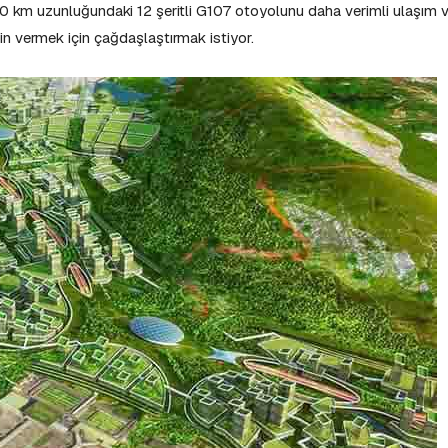
a 30 km uzunluğundaki 12 şeritli G107 otoyolunu daha verimli ulaşım 
zin vermek için çağdaşlaştırmak istiyor.