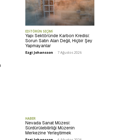
EDİTÖRÜN SEÇİMİ
Yapı Sektöründe Karbon Kredisi:
Sorun Satın Alan Değil, Hiçbir Şey
Yapmayanlar
Ezgi Johansson
-
7 Ağustos 2026
n
HABER
Nevada Sanat Müzesi:
Sürdürülebilirliği Müzenin
Merkezine Yerleştirmek
Ezgi Johansson
-
6 Ağustos 2026