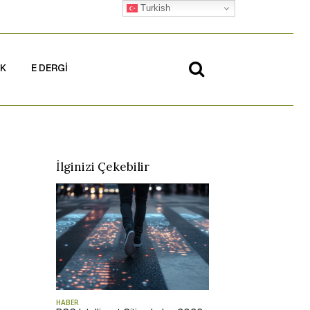
Turkish
İK
E DERGİ
İlginizi Çekebilir
HABER