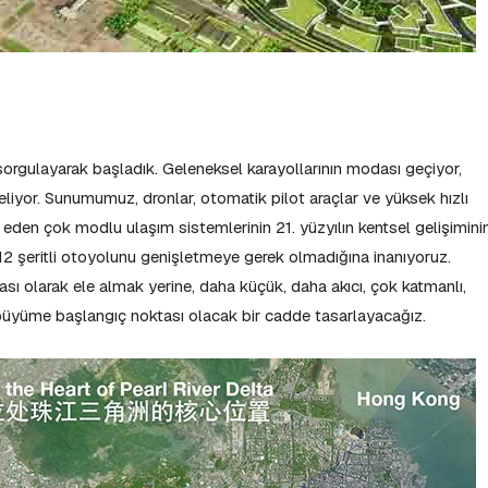
orgulayarak başladık. Geleneksel karayollarının modası geçiyor,
geliyor. Sunumumuz, dronlar, otomatik pilot araçlar ve yüksek hızlı
e eden çok modlu ulaşım sistemlerinin 21. yüzyılın kentsel gelişimini
12 şeritli otoyolunu genişletmeye gerek olmadığına inanıyoruz.
ası olarak ele almak yerine, daha küçük, daha akıcı, çok katmanlı,
r büyüme başlangıç ​​noktası olacak bir cadde tasarlayacağız.