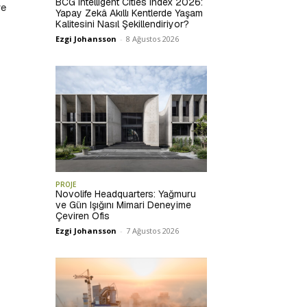
BCG Intelligent Cities Index 2026:
ve
Yapay Zekâ Akıllı Kentlerde Yaşam
Kalitesini Nasıl Şekillendiriyor?
Ezgi Johansson
-
8 Ağustos 2026
PROJE
Novolife Headquarters: Yağmuru
ve Gün Işığını Mimari Deneyime
Çeviren Ofis
Ezgi Johansson
-
7 Ağustos 2026