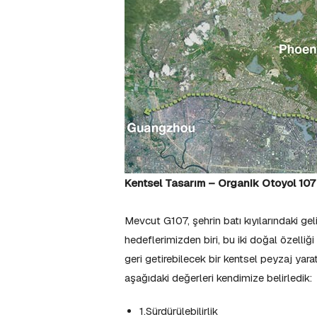
Kentsel Tasarım – Organik Otoyol 107
Mevcut G107, şehrin batı kıyılarındaki ge
hedeflerimizden biri, bu iki doğal özelli
geri getirebilecek bir kentsel peyzaj ya
aşağıdaki değerleri kendimize belirledik:
1.Sürdürülebilirlik