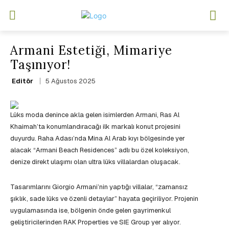
Armani Estetiği, Mimariye
Taşınıyor!
5 Ağustos 2025
Editör
Lüks moda denince akla gelen isimlerden Armani, Ras Al
Khaimah’ta konumlandıracağı ilk markalı konut projesini
duyurdu. Raha Adası’nda Mina Al Arab kıyı bölgesinde yer
alacak “Armani Beach Residences” adlı bu özel koleksiyon,
denize direkt ulaşımı olan ultra lüks villalardan oluşacak.
Tasarımlarını Giorgio Armani’nin yaptığı villalar, “zamansız
şıklık, sade lüks ve özenli detaylar” hayata geçiriliyor. Projenin
uygulamasında ise, bölgenin önde gelen gayrimenkul
geliştiricilerinden RAK Properties ve SIE Group yer alıyor.