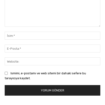
Yorum:
İsi
E-
Pos
Web
Ismimi, e-postamı ve web sitemi bir dahaki sefere bu
tarayıcıya kaydet.