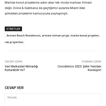
Markalı konut projelerine adım atan tek moda markası Armani
değil. Dolce & Gabbana da geçtiğimiz aylarda Miami’deki
gökdelen projelerini kamuoyuyla paylaşmıştı.
ETIKETLER
Armani Beach Residences, armani mimari proje, marka konut projeleri,
rak properties
ÖNCEKI İÇERIK
SONRAKI İÇERIK
Veri Merkezleri Mimarlığı
Concéntrico 2025: Şehir Yeniden
Kurtarabilir mi?
Kuruluyor!
CEVAP VER