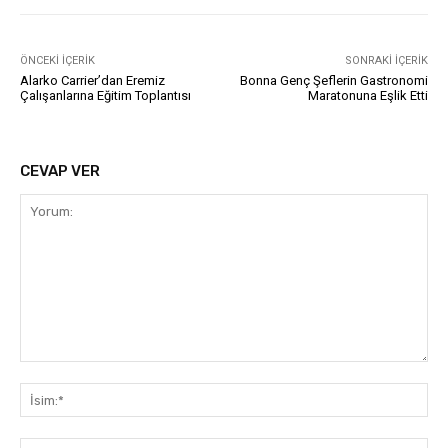
ÖNCEKI İÇERIK
SONRAKI İÇERIK
Alarko Carrier’dan Eremiz
Bonna Genç Şeflerin Gastronomi
Çalışanlarına Eğitim Toplantısı
Maratonuna Eşlik Etti
CEVAP VER
Yorum:
İsi
E-