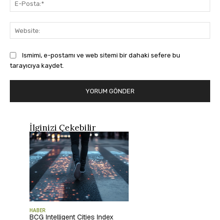
Pos
Web
Ismimi, e-postamı ve web sitemi bir dahaki sefere bu
tarayıcıya kaydet.
İlginizi Çekebilir
HABER
BCG Intelligent Cities Index