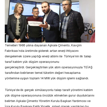
Temelleri 1968 yılına dayanan Aşkale Çimento, Kavçim
Fabrikası’nda üretimde giderek artan enerji ihtiyacını
dengelemek üzere yaptığı enerji atılımı ile Türkiye’nin ilk talep
taraf katılım yük düşüm operasyonunu
gerçekleştirdi. Gerçekleştirilen yük atım operasyonuyla TEİAŞ
tarafından belirlenen temel tüketim değeri hesaplama
yöntemine uygun toplam 14 MW yük düşüm işlemi sağlandı.
Türkiye’de ilk gerçek simülasyonlu talep tarafı yönetimi katılım
yük düşme operasyonuna öncülük etmekten gurur duyduklarını
belirten Aşkale Çimento Yönetim Kurulu Başkan Yardımcısı ve
İcra Kurulu Başkanı Fatih Yücelik, şirket olarak yaptıkları bu