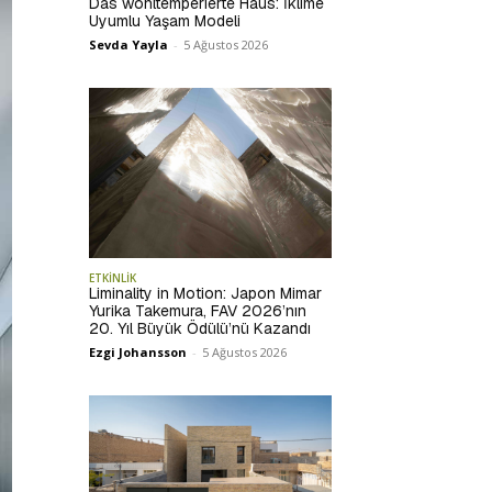
Das wohltemperierte Haus: İklime
Uyumlu Yaşam Modeli
Sevda Yayla
-
5 Ağustos 2026
ETKİNLİK
Liminality in Motion: Japon Mimar
Yurika Takemura, FAV 2026’nın
20. Yıl Büyük Ödülü’nü Kazandı
Ezgi Johansson
-
5 Ağustos 2026