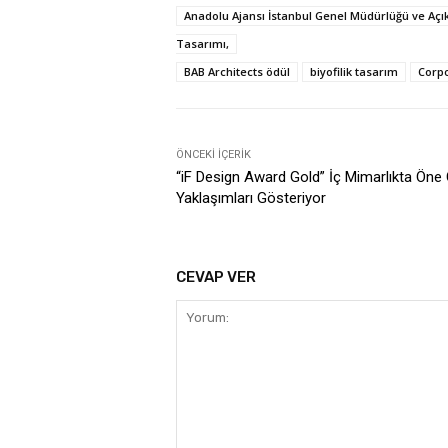
Anadolu Ajansı İstanbul Genel Müdürlüğü ve Açık 
Tasarımı,
BAB Architects ödül
biyofilik tasarım
Corpo
ÖNCEKI İÇERIK
“iF Design Award Gold” İç Mimarlıkta Öne 
Yaklaşımları Gösteriyor
CEVAP VER