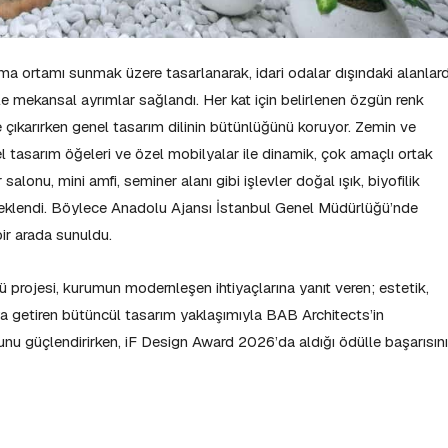
ışma ortamı sunmak üzere tasarlanarak, idari odalar dışındaki alanlar
le mekansal ayrımlar sağlandı. Her kat için belirlenen özgün renk
ne çıkarırken genel tasarım dilinin bütünlüğünü koruyor. Zemin ve
l tasarım öğeleri ve özel mobilyalar ile dinamik, çok amaçlı ortak
salonu, mini amfi, seminer alanı gibi işlevler doğal ışık, biyofilik
eklendi. Böylece Anadolu Ajansı İstanbul Genel Müdürlüğü’nde
bir arada sunuldu.
projesi, kurumun modernleşen ihtiyaçlarına yanıt veren; estetik,
raya getiren bütüncül tasarım yaklaşımıyla BAB Architects’in
nu güçlendirirken, iF Design Award 2026’da aldığı ödülle başarısını