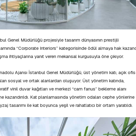
bul Genel Müdürlüğü projesiyle tasarım dünyasının prestijli
mında “Corporate Interiors” kategorisinde ödül almaya hak kazand
ışma ihtiyaçlarına yanıt veren mekansal kurgusuyla öne çıkıyor.
nadolu Ajansı İstanbul Genel Müdürlüğü, üst yönetim katı, açık ofis
alan sosyal ve ortak alanlardan oluşuyor. Üst yönetim katında,
ratif vinil duvar kağıtları ve merkezi “cam fanus” bekleme alanı
me kazandırıldı. Kat planlamasında yönetim odaları cephe yönlerine
zaj tasarımı ile kat boyunca yeşil ve rahatlatıcı bir ortam yaratıldı.