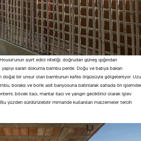
 House’unun ayırt edici niteliği, doğrudan güneş ışığından
m yapıyı saran dokuma bambu perde. Doğu ve batıya bakan
n doğal bir unsur olan bambunun kafes örgüsüyle gölgeleniyor. Uz
ambu, boraks ve borik asit banyosuna batırılarak sahada ön işlemde
temi, böcek ilacı, mantar ilacı ve yangın geciktirici olarak işlev
r. Bu yüzden sürdürülebilir mimaride kullanılan malzemeler tercih