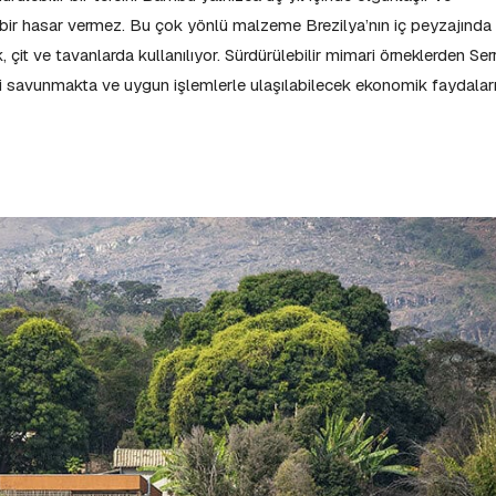
çbir hasar vermez. Bu çok yönlü malzeme Brezilya’nın iç peyzajında
, çit ve tavanlarda kullanılıyor. Sürdürülebilir mimari örneklerden Ser
i savunmakta ve uygun işlemlerle ulaşılabilecek ekonomik faydalar