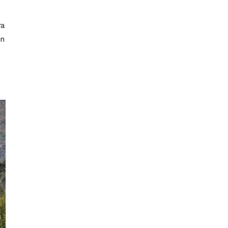
ra
ın