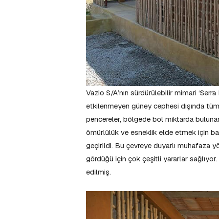
Vazio S/A’nın sürdürülebilir mimari ‘Serra
etkilenmeyen güney cephesi dışında tü
pencereler, bölgede bol miktarda buluna
ömürlülük ve esneklik elde etmek için b
geçirildi. Bu çevreye duyarlı muhafaza yön
gördüğü için çok çeşitli yararlar sağlıyo
edilmiş.