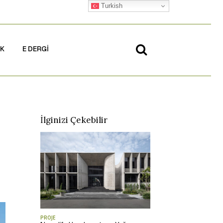
Turkish
İK
E DERGİ
İlginizi Çekebilir
PROJE