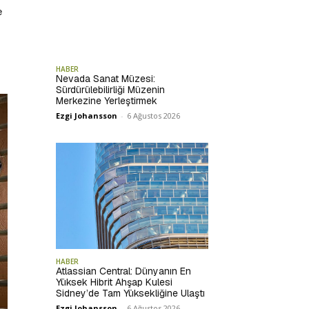
e
HABER
Nevada Sanat Müzesi:
Sürdürülebilirliği Müzenin
Merkezine Yerleştirmek
Ezgi Johansson
-
6 Ağustos 2026
HABER
Atlassian Central: Dünyanın En
Yüksek Hibrit Ahşap Kulesi
Sidney’de Tam Yüksekliğine Ulaştı
Ezgi Johansson
-
6 Ağustos 2026