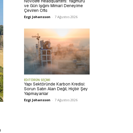
Novolife Headquarters: Yağmuru
ve Gün Işığını Mimari Deneyime
Çeviren Ofis
Ezgi Johansson
-
7 Ağustos 2026
EDİTÖRÜN SEÇİMİ
Yapı Sektöründe Karbon Kredisi:
Sorun Satın Alan Değil, Hiçbir Şey
Yapmayanlar
Ezgi Johansson
-
7 Ağustos 2026
n