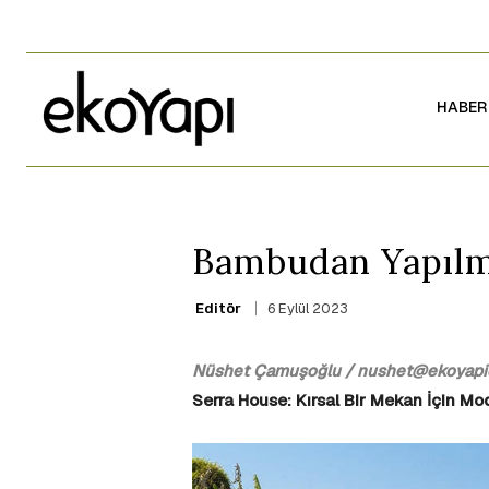
HABER
Bambudan Yapılm
6 Eylül 2023
Editör
Nüshet Çamuşoğlu / nushet@ekoyapid
Serra House: Kırsal Bir Mekan İçin Mo