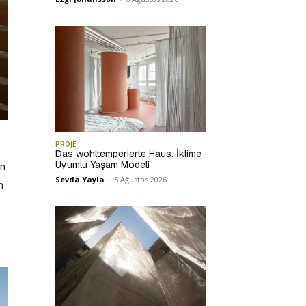
PROJE
Das wohltemperierte Haus: İklime
Uyumlu Yaşam Modeli
un
Sevda Yayla
-
5 Ağustos 2026
n