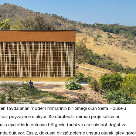
den faydalanan modern mimarinin bir örneği olan Serra House’u
l peyzajını ele alıyor. Sürdürülebilir mimari proje köklerini
rais eyaletinde bulunan bölgenin tarihi ve arazinin bol doğal ve
ğında buluyor. Eşsiz, dokusal bir gölgeleme unsuru olarak işlev göre