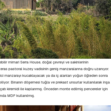
bilir mimari Serra House, doğal çevreyi ve sakinlerinin
 teras pastoral kuzey vadisinin geniş manzaralarına doğru uzanıyor.
ci manzarayı kucaklayacak ya da iç alanları yoğun öğleden sonra
iyor. Binanın döşemesi tuğla ve prekast unsurlar kullanılarak inşa
çatı kiremidi ile kaplanmış. Önceden monte edilmiş pencereler için
mında MDF kullanılmış.