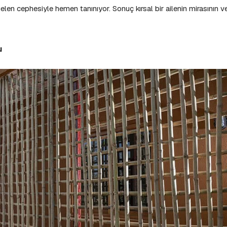
n cephesiyle hemen tanınıyor. Sonuç kırsal bir ailenin mirasının v
u