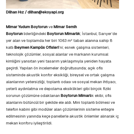
Dilhan Hız / dilhan@ekoyapi.org
Mimar Yudum Boytorun
ve
Mimar Semih
Boytorun
liderliğindeki
Boytorun Mimarlık
; İstanbul, Sarıyer’de
yer alan ve toplamda her biri 1063 m² taban alanına sahip 8
katlı
Beymen Kampüs Ofisleri
’ni; esnek çalışma sistemleri,
teknolojik çözümler, sosyal alanlar ve markanın kurumsal
kimliğini yansıtan yeni tasarım yaklaşımıyla yeniden hayata
geçirdi. Yapılan ön incelemeler doğrultusunda; açık ofis
sisteminde akustik konfor eksikliği, bireysel ve ortak çalışma
alanlarının yetersizliği, toplantı odası ve sosyal mekan ihtiyacı,
yeterli aydınlatma ve depolama eksiklikleri gibi birçok fiziki
sorunun çözümüne odaklanan
Boytorun Mimarl
ık ekibi, ofis
alanlarını bütüncül bir şekilde ele aldı. Mini toplantı bölmesi ve
telefon kabini gibi modüler alan çözümlerinin sisteme entegre
edilmesinin yanında keçe panellerle akustik önlemler alınarak iç
mekan konforu iyileştirildi.