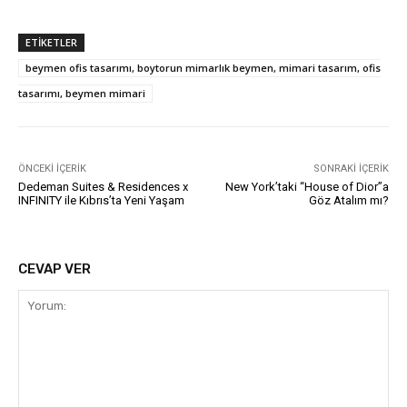
ETIKETLER
beymen ofis tasarımı, boytorun mimarlık beymen, mimari tasarım, ofis
tasarımı, beymen mimari
ÖNCEKI İÇERIK
SONRAKI İÇERIK
Dedeman Suites & Residences x
New York’taki “House of Dior”a
INFINITY ile Kıbrıs’ta Yeni Yaşam
Göz Atalım mı?
CEVAP VER