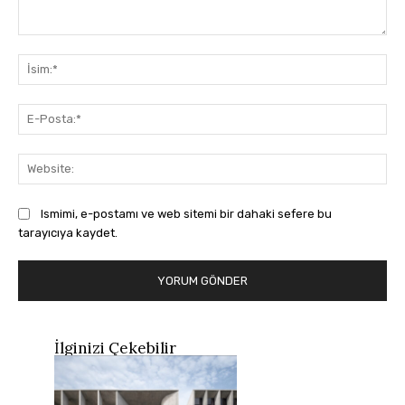
Yorum:
İsi
E-
Pos
Web
Ismimi, e-postamı ve web sitemi bir dahaki sefere bu
tarayıcıya kaydet.
İlginizi Çekebilir