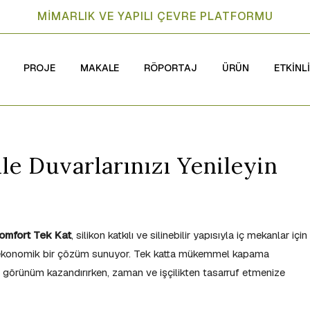
MİMARLIK VE YAPILI ÇEVRE PLATFORMU
PROJE
MAKALE
RÖPORTAJ
ÜRÜN
ETKİNL
le Duvarlarınızı Yenileyin
omfort Tek Kat
, silikon katkılı ve silinebilir yapısıyla iç mekanlar için
 ve ekonomik bir çözüm sunuyor. Tek katta mükemmel kapama
ir görünüm kazandırırken, zaman ve işçilikten tasarruf etmenize