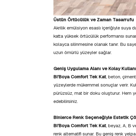
Üstün Örtücülük ve Zaman Tasarrufu
Akrilik emülsiyon esaslı içeriğiyle suya d
katta yüksek örtücülük performansı sunar. 
kolayca silinmesine olanak tanır. Bu sa
uzun ömürlü yüzeyler sağlar.
Geniş Uygulama Alanı ve Kolay Kullan
Bi’Boya Comfort Tek Kat
, beton, çiment
yüzeylerde mükemmel sonuçlar verir. Kull
pürüzsüz, mat bir doku oluşturur. Hem 
edebilirsiniz.
Binlerce Renk Seçeneğiyle Estetik Ç
Bi’Boya Comfort Tek Kat
, beyaz, A, B v
renk alternatifi sunar. Bu geniş renk yel