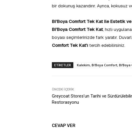
bir dokunuş kazandırır. Ayrıca, kokusuz ve
Bi’Boya Comfort Tek Kat ile Estetik ve
Bi’Boya Comfort Tek Kat
, hızlı uygulan
boyası seçimlerinizde fark yaratır. Duvar
Comfort Tek Kat’ı
tercih edebilirsiniz.
ETIKETLER
Kalekim, Bi’Boya Comfort, Bi’Boya
ÖNCEKI İÇERIK
Greycoat Stores’un Tarihi ve Sürdürülebili
Restorasyonu
CEVAP VER