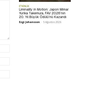
ETKİNLİK
Liminality in Motion: Japon Mimar
Yurika Takemura, FAV 2026’nın
20. Yıl Büyük Ödülü’nü Kazandı
Ezgi Johansson
-
5 Ağustos 2026
İsim:*
E-
Posta:*
Website: