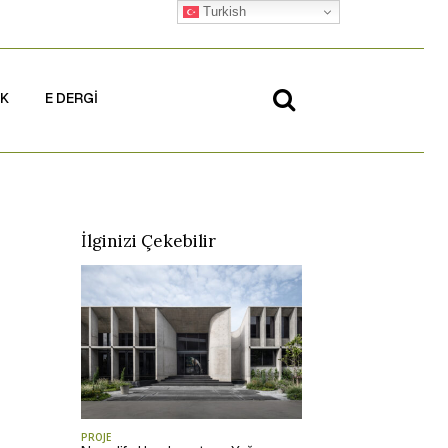
Turkish
İK
E DERGİ
İlginizi Çekebilir
PROJE