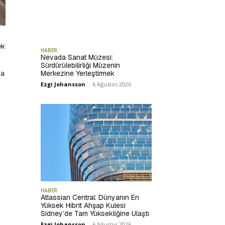
ek
HABER
Nevada Sanat Müzesi:
Sürdürülebilirliği Müzenin
da
Merkezine Yerleştirmek
Ezgi Johansson
-
6 Ağustos 2026
HABER
Atlassian Central: Dünyanın En
Yüksek Hibrit Ahşap Kulesi
Sidney’de Tam Yüksekliğine Ulaştı
Ezgi Johansson
-
6 Ağustos 2026