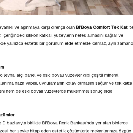
ayanıklı ve aşınmaya karşı dirençli olan
Bi’Boya Comfort Tek Kat
, t
İçeriğindeki silikon katkısı, yüzeylerin nefes almasını sağlar ve
yede yalnızca estetik bir görünüm elde etmekle kalmaz, aynı zaman
ım
o levha, alçı panel ve eski boyalı yüzeyler gibi çeşitli mineral
anıma hazır yapısı, uygulamanın kolay olmasını sağlar ve tek katta
yeni hem de eski boyalı yüzeylerde mükemmel sonuç elde
özümler
e D bazlarıyla birlikte Bi’Boya Renk Bankası’nda yer alan binlerce
pazesi, her zevke hitap eden estetik çözümlerle mekanlarınıza özgün