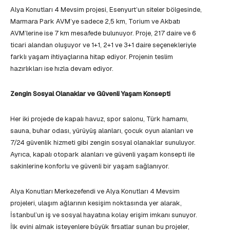
Alya Konutları 4 Mevsim projesi, Esenyurt’un siteler bölgesinde,
Marmara Park AVM’ye sadece 2,5 km, Torium ve Akbatı
AVM’lerine ise 7 km mesafede bulunuyor. Proje, 217 daire ve 6
ticari alandan oluşuyor ve 1+1, 2+1 ve 3+1 daire seçenekleriyle
farklı yaşam ihtiyaçlarına hitap ediyor. Projenin teslim
hazırlıkları ise hızla devam ediyor.
Zengin Sosyal Olanaklar ve Güvenli Yaşam Konsepti
Her iki projede de kapalı havuz, spor salonu, Türk hamamı,
sauna, buhar odası, yürüyüş alanları, çocuk oyun alanları ve
7/24 güvenlik hizmeti gibi zengin sosyal olanaklar sunuluyor.
Ayrıca, kapalı otopark alanları ve güvenli yaşam konsepti ile
sakinlerine konforlu ve güvenli bir yaşam sağlanıyor.
Alya Konutları Merkezefendi ve Alya Konutları 4 Mevsim
projeleri, ulaşım ağlarının kesişim noktasında yer alarak,
İstanbul’un iş ve sosyal hayatına kolay erişim imkanı sunuyor.
İlk evini almak isteyenlere büyük fırsatlar sunan bu projeler,