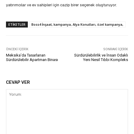
yatırımcılar ve ev sahipleri için cazip birer seçenek oluşturuyor.
ETIKETLER
Boss4 İnşaat, kampanya, Alya Konutları, özel kampanya,
ÖNCEKI İÇERIK
SONRAKI İÇERIK
Meksika’da Tasarlanan
Sürdürülebilirlik ve İnsan Odaklı
Sürdürülebilir Apartman Binası
Yeni Nesil Tıbbi Kompleks
CEVAP VER