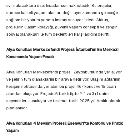
evini alacaklara özel fırsatlar sunmak istedik. Bu projeler,
sadece kaliteli yaşam alanları değil, aynı zamanda geleceğe
sağlam bir yatırım yapma imkanı sunuyor.” dedi. Akkuş,
projelerin ulaşım kolaylığı, güvenli yaşam konsepti ve zengin
sosyal olanakları ile tüm beklentileri karşıladığını belirtti.
Alya Konutları Merkezefendi Projesi: İstanbul’un En Merkezi
Konumunda Yaşam Fırsatı
Alya Konutları Merkezefendi projesi, Zeytinburnu’nda yer alıyor
ve şehrin tüm olanaklarını bir araya getiriyor. Ulaşım ağlarının
kesişim noktasında yer alan bu proje, 467 konut ve 15 ticari
alandan oluşuyor. Projede 5 farklı tipte 2+1 ve 3+1 daire
seçenekleri sunuluyor ve teslimat tarihi 2025 yılı Aralık olarak
planlanıyor.
Alya Konutları 4 Mevsim Projesi: Esenyurt’ta Konforlu ve Pratik
Yaşam