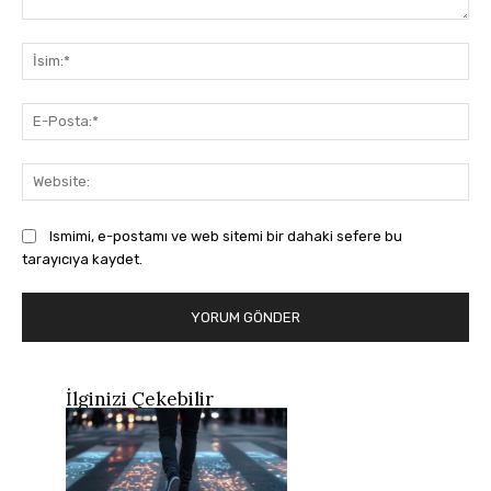
Yorum:
İsi
E-
Pos
Web
Ismimi, e-postamı ve web sitemi bir dahaki sefere bu
tarayıcıya kaydet.
İlginizi Çekebilir