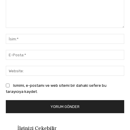
Yorum:
İsi
E-
Pos
Web
Ismimi, e-postamı ve web sitemi bir dahaki sefere bu
tarayıcıya kaydet.
İlginizi Çekebilir