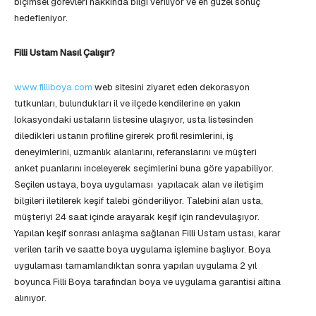
biçimsel görevleri hakkında bilgi veriliyor ve en güzel sonuç
hedefleniyor.
Filli Ustam Nasıl Çalışır?
www.filliboya.com
web sitesini ziyaret eden dekorasyon
tutkunları, bulundukları il ve ilçede kendilerine en yakın
lokasyondaki ustaların listesine ulaşıyor, usta listesinden
diledikleri ustanın profiline girerek profil resimlerini, iş
deneyimlerini, uzmanlık alanlarını, referanslarını ve müşteri
anket puanlarını inceleyerek seçimlerini buna göre yapabiliyor.
Seçilen ustaya, boya uygulaması yapılacak alan ve iletişim
bilgileri iletilerek keşif talebi gönderiliyor. Talebini alan usta,
müşteriyi 24 saat içinde arayarak keşif için randevulaşıyor.
Yapılan keşif sonrası anlaşma sağlanan Filli Ustam ustası, karar
verilen tarih ve saatte boya uygulama işlemine başlıyor. Boya
uygulaması tamamlandıktan sonra yapılan uygulama 2 yıl
boyunca Filli Boya tarafından boya ve uygulama garantisi altına
alınıyor.