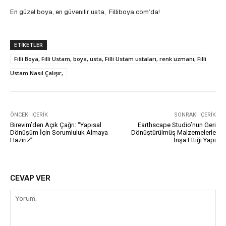
En güzel boya, en güvenilir usta, Filliboya.com’da!
ETIKETLER
Filli Boya, Filli Ustam, boya, usta, Filli Ustam ustaları, renk uzmanı, Filli
Ustam Nasıl Çalışır,
ÖNCEKI İÇERIK
SONRAKI İÇERIK
Birevim’den Açık Çağrı: “Yapısal
Earthscape Studio’nun Geri
Dönüşüm İçin Sorumluluk Almaya
Dönüştürülmüş Malzemelerle
Hazırız”
İnşa Ettiği Yapı
CEVAP VER