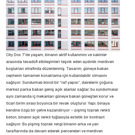
City Dox 7’de yaşam, binanın aktif kullanımını ve sakinler
arasında tesadüfi etkileşimleri teşvik eden aydınlık merdiven
boşlukları etrafında düzenlenmiş. Tasarım, güneye bakan
cephenin tamamen konaklama için kullanılabilir olmasını
sağlıyor. Sundurmalı ikincil bir “raf yapısı”, dairelerin çoğuna
merkez parka bakan geniş açık alanlar sağlar; bu sundurmalar
aynı zamanda iç mekanları güneye bakan güneşten korur ve
ticari birim sırası boyunca bir revak oluşturur. Yapı, binaya
kendine özgü bir çehre kazandırıyor – pişmiş toprak renkli
beton, binanın açık renkli tuğlasıyla estetik bir kontrast
sağlıyor. Bu pişmiş toprak rengi binanın arka ve yan
taraflarında da devam ederek pencereleri ve merdiven