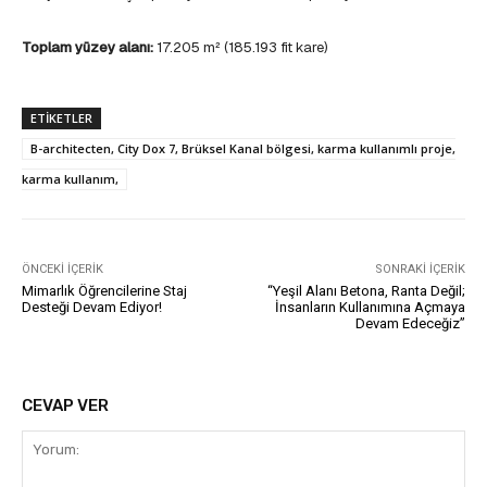
Toplam yüzey alanı:
17.205 m² (185.193 fit kare)
ETIKETLER
B-architecten, City Dox 7, Brüksel Kanal bölgesi, karma kullanımlı proje,
karma kullanım,
ÖNCEKI İÇERIK
SONRAKI İÇERIK
Mimarlık Öğrencilerine Staj
“Yeşil Alanı Betona, Ranta Değil;
Desteği Devam Ediyor!
İnsanların Kullanımına Açmaya
Devam Edeceğiz”
CEVAP VER