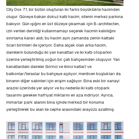
City Dox 7.1, bir bütün oluşturan iki farklı büyüklükte hacimden
oluşur. Güneye bakan dokuz katlı hacim, sitenin merkez parkına
bakıyor. Gün ışığını en üst düzeye çıkarmak için B-architecten,
izin verilen derinliği kullanmamayı seçerek hacmin kalınlığını
sınırlama kararı aldı; bu hacim aynı zamanda zemin kattaki
ticari birimleri de içeriyor. Daha alçak olan arka hacim,
dairelerin bulunduğu iki yan kanattan ve iki katlı otoparkın
üzerine yerleştirilmiş yoğun bir çatı bahçesinden oluşuyor. Yan
kanatlardaki daireler (birinci ve ikinci katlar) ve
balkonlar/teraslar bu bahçeye açılıyor; merdiven boşlukları da
binanın diğer sakinleri için erişim sağlıyor. Bina eski bir sanayi
arazisi üzerinde yer alıyor ve bu nedenle iki katlı otopark
tasarımı gereken hafriyat miktarını en aza indiriyor. Ayrıca,
mimarlar park alanını bina içinde merkezi bir konuma
yerleştirerek bu alan ile cephe arasındaki arayüzü azaltmış.