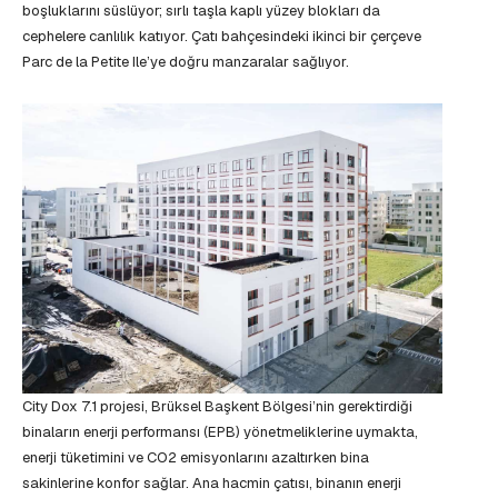
boşluklarını süslüyor; sırlı taşla kaplı yüzey blokları da
cephelere canlılık katıyor. Çatı bahçesindeki ikinci bir çerçeve
Parc de la Petite Ile’ye doğru manzaralar sağlıyor.
City Dox 7.1 projesi, Brüksel Başkent Bölgesi’nin gerektirdiği
binaların enerji performansı (EPB) yönetmeliklerine uymakta,
enerji tüketimini ve CO2 emisyonlarını azaltırken bina
sakinlerine konfor sağlar. Ana hacmin çatısı, binanın enerji