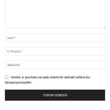
Yorum:
İsi
E-
Pos
Web
Ismimi, e-postamı ve web sitemi bir dahaki sefere bu
tarayıcıya kaydet.