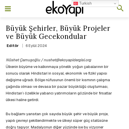
Turkish
Büyük Şehirler, Büyük Projeler
ve Büyük Gecekondular
6 Eylül 2024
Editör
Nüshet Çamuşoğlu / nushet@ekoyapidergisi.org
Ülkenin büyüme ve kalkınmaya yönelik yoğun çabalarının bir
sonucu olarak Hindistan’ın sosyal, ekonomik ve fizikî yapısı
değişime uğradı. Bölge nüfusunun önemli bir kısmının çalışma
çağında olması ve devasa bir pazar büyüklüğü oluşturması,
Hindistan’ı özellikle yabancı yatırımcıların gözünde bir fırsatlar
ülkesi haline getirdi.
Bu bağlamı yansıtan çok sayıda büyük şehir ve büyük proje,
yapılı çevreyi şekillendirmekte ve ülkeyi süper güç statüsüne
doğru taşıyor. Madalyonun diğer yüzünde ise bu vizyoner