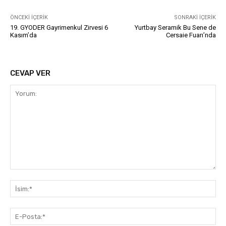
ÖNCEKI İÇERIK
SONRAKI İÇERIK
19. GYODER Gayrimenkul Zirvesi 6
Yurtbay Seramik Bu Sene de
Kasım’da
Cersaie Fuarı’nda
CEVAP VER
Yorum:
İsi
E-
Pos