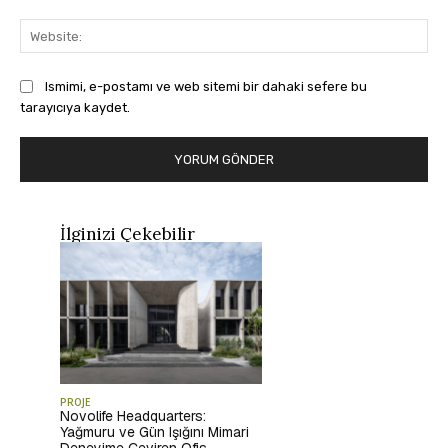
Web
Ismimi, e-postamı ve web sitemi bir dahaki sefere bu
tarayıcıya kaydet.
İlginizi Çekebilir
PROJE
Novolife Headquarters:
Yağmuru ve Gün Işığını Mimari
Deneyime Çeviren Ofis