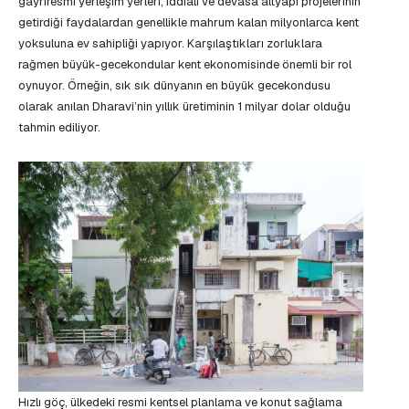
gayriresmi yerleşim yerleri, iddialı ve devasa altyapı projelerinin
getirdiği faydalardan genellikle mahrum kalan milyonlarca kent
yoksuluna ev sahipliği yapıyor. Karşılaştıkları zorluklara
rağmen büyük-gecekondular kent ekonomisinde önemli bir rol
oynuyor. Örneğin, sık sık dünyanın en büyük gecekondusu
olarak anılan Dharavi’nin yıllık üretiminin 1 milyar dolar olduğu
tahmin ediliyor.
Hızlı göç, ülkedeki resmi kentsel planlama ve konut sağlama