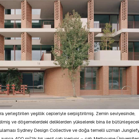
ra yerleştirilen yeşillik cepleriyle serpiştirilmiş. Zemin seviyesinde,
kilmiş ve döşemelerdeki deliklerden yükselerek bina ile bütünleşece
gulaması Sydney Design Collective ve doğa temelli uzman Junglef
yrıca 400 m²’lik bir yeşil çatı içeriyor – çatı Melbourne Üniversites