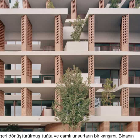
geri dönüştürülmüş tuğla ve camlı unsurların bir karışımı. Binanın