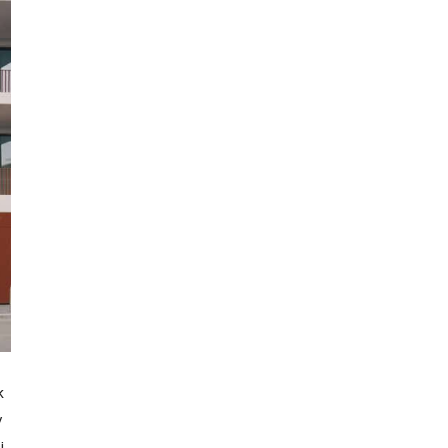
k
y
i