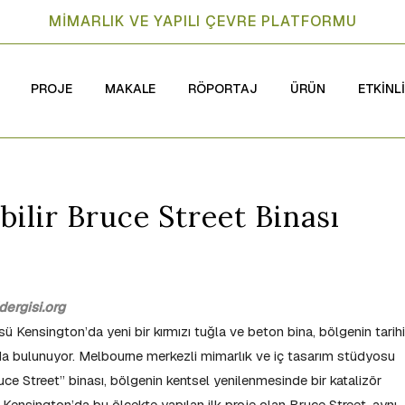
MİMARLIK VE YAPILI ÇEVRE PLATFORMU
PROJE
MAKALE
RÖPORTAJ
ÜRÜN
ETKİNL
bilir Bruce Street Binası
ergisi.org
 Kensington’da yeni bir kırmızı tuğla ve beton bina, bölgenin tarihi
a bulunuyor. Melbourne merkezli mimarlık ve iç tasarım stüdyosu
ruce Street” binası, bölgenin kentsel yenilenmesinde bir katalizör
Kensington’da bu ölçekte yapılan ilk proje olan Bruce Street, aynı