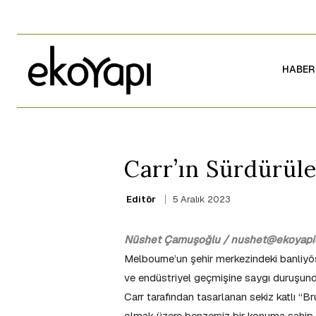
HABER
Carr’ın Sürdürüle
5 Aralık 2023
Editör
Nüshet Çamuşoğlu / nushet@ekoyapid
Melbourne’un şehir merkezindeki banliyösü
ve endüstriyel geçmişine saygı duruşund
Carr tarafından tasarlanan sekiz katlı “B
olmak üzere benzersiz bir konuma sahip. 