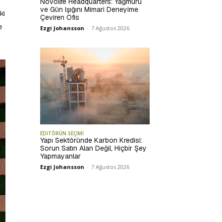
Novolife Headquarters: Yağmuru
ve Gün Işığını Mimari Deneyime
ki
Çeviren Ofis
e
Ezgi Johansson
-
7 Ağustos 2026
EDİTÖRÜN SEÇİMİ
Yapı Sektöründe Karbon Kredisi:
Sorun Satın Alan Değil, Hiçbir Şey
Yapmayanlar
Ezgi Johansson
-
7 Ağustos 2026