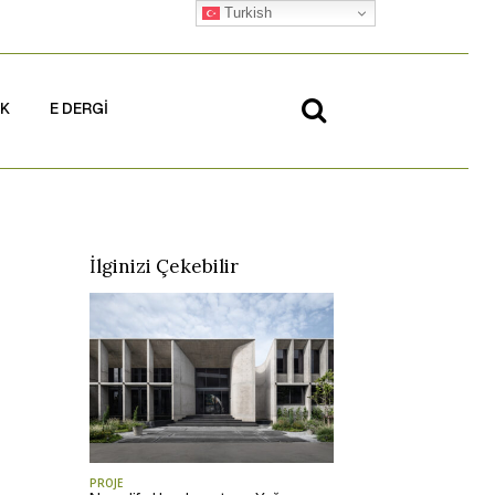
Turkish
İK
E DERGİ
İlginizi Çekebilir
PROJE