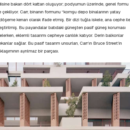
isine bakan dört kattan oluşuyor; podyumun üzerinde, genel formu
ye çekiliyor. Carr, binanın formunu “komşu depo binalarının yatay
 döşeme kenarı olarak ifade etmiş. Bir dizi tuğla iskele, ana cephe il
erleştirilmiş. Bu payandalar batıdaki güneşten pasif güneş koruması
trelerken, eklemli tasarımı cepheye canlılık katıyor. Derin balkonlar
kanlar sağlar. Bu pasif tasarım unsurları, Carr’ın Bruce Street’in
klaşımının ayrılmaz bir parçası.