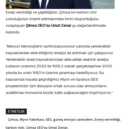
Enerji verimliliği ve çeşitliliğinin, Çimsa’nın karbon nötr
yolculuğunun önemli adımlarından birini oluşturduğunu
vurgulayan
Çimsa CEO’su Umut Zenar
şu değerlendirmede
bulundu:
“Mevcut teknolojilerin optimizasyonunun yanında yenilenebilir
kaynaklardan elde ettiğimiz enerjiyi de artırmak için çalışıyoruz.
Yenilenebilir enerji kaynaklarından elde edilen elektrik enerjisi
kullanım oranımız 2022’de %58,2 olarak gerçekleşirken 2030
yılında bu oranı %80’in üzerine çıkarmayı hedefliyoruz. Bu
kapsamda hayata geçirdiğimiz Afyon ve İspanya GES
projelerimizin tüm dünyanın ortak sorunu olan emisyonların
azaltılması konusuna büyük katkı sağlayacağını öngörüyoruz.”
ETIKETLER
Çimsa, Afyon Fabrikası, GES, güneş enerjisi santralleri, Enerji verimliliği,
karbon nötr, Çimsa CEO’su Umut Zenar,