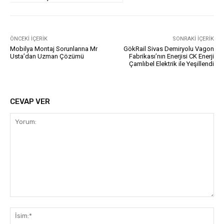
ÖNCEKI İÇERIK
SONRAKI İÇERIK
Mobilya Montaj Sorunlarına Mr
GökRail Sivas Demiryolu Vagon
Usta’dan Uzman Çözümü
Fabrikası’nın Enerjisi CK Enerji
Çamlıbel Elektrik ile Yeşillendi
CEVAP VER
Yorum:
İsi