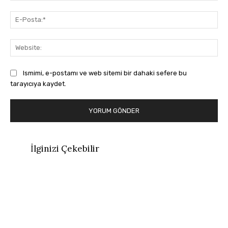
E-
Pos
Web
Ismimi, e-postamı ve web sitemi bir dahaki sefere bu
tarayıcıya kaydet.
İlginizi Çekebilir