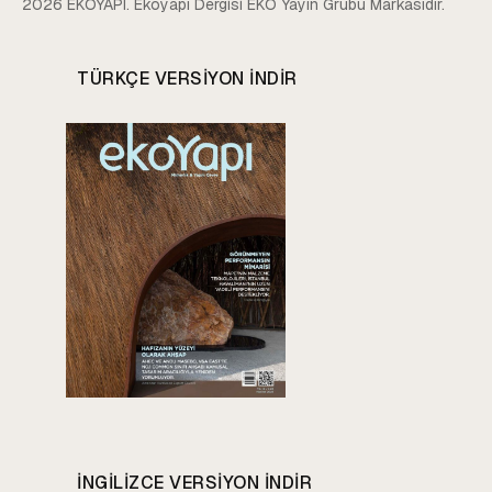
2026 EKOYAPI. Ekoyapı Dergisi EKO Yayın Grubu Markasıdır.
TÜRKÇE VERSIYON INDIR
INGILIZCE VERSIYON INDIR