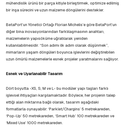
mühendislik ürünü bir parça kitiyle birleştirmek, optimize edilmiş
bir inşa sürecini ve uzun malzeme döngülerini destekler.
BetaPort’un Yönetici Ortağı Florian Michelis’e göre BetaPort’un
diğer bina inovasyonlarından farklılaşmasının anahtarı,
malzemelerin yapısöküme uğratılarak yeniden
kullanılabilmesidir. “Son adımı ilk adım olarak düşünmek”,
mimarların yaşam döngüleri boyunca işlevlerini değiştirebilen
uzun ömürlü malzemelerle esnek projeler yaratmalarını sağlıyor.
Esnek ve Uyarlanabilir Tasarım
Dört boyutta -XS, S, M ve L- bu modüler yapı taşları farklı
işlevsel ihtiyaçları karşılamaktadır. Böylece, her projenin talep
ettiği alan miktarına bağlı olarak, tasarım aşağıdaki
formatlarla oynayabilir: ‘Parklet/Chargins’ 5 metrekareden,
‘Pop-Up’ 50 metrekareden, ‘Smart Hub’ 100 metrekareden ve
‘Mixed Use’ 1000 metrekareden.