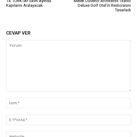
14. TÜRKTAY Ekim Ayında
Melek Düvenci Architects Titanic
Kapılarını Aralayacak
Deluxe Golf Otel’in Restoranını
Tasarladı
CEVAP VER
Yorum:
İsi
E-
Pos
Web