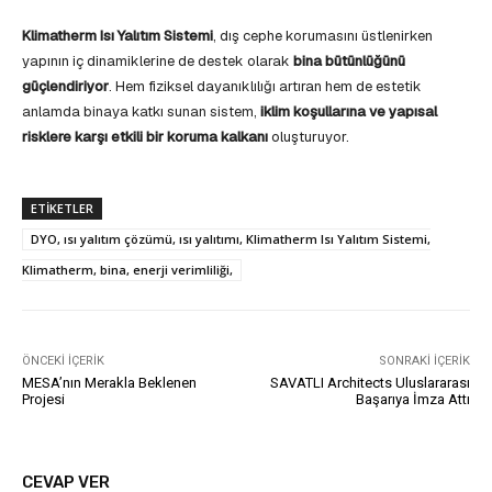
Klimatherm Isı Yalıtım Sistemi
, dış cephe korumasını üstlenirken
yapının iç dinamiklerine de destek olarak
bina bütünlüğünü
güçlendiriyor
. Hem fiziksel dayanıklılığı artıran hem de estetik
anlamda binaya katkı sunan sistem,
iklim koşullarına ve yapısal
risklere karşı etkili bir koruma kalkanı
oluşturuyor.
ETIKETLER
DYO, ısı yalıtım çözümü, ısı yalıtımı, Klimatherm Isı Yalıtım Sistemi,
Klimatherm, bina, enerji verimliliği,
ÖNCEKI İÇERIK
SONRAKI İÇERIK
MESA’nın Merakla Beklenen
SAVATLI Architects Uluslararası
Projesi
Başarıya İmza Attı
CEVAP VER