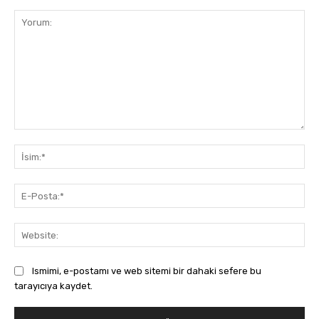
Yorum:
İsi
E-
Pos
Web
Ismimi, e-postamı ve web sitemi bir dahaki sefere bu
tarayıcıya kaydet.