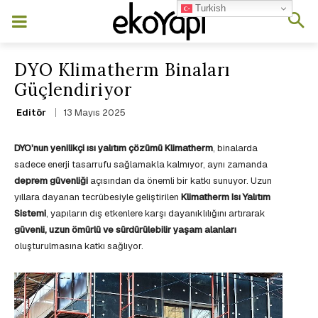
Turkish
DYO Klimatherm Binaları
Güçlendiriyor
13 Mayıs 2025
Editör
DYO’nun yenilikçi ısı yalıtım çözümü Klimatherm
, binalarda
sadece enerji tasarrufu sağlamakla kalmıyor, aynı zamanda
deprem güvenliği
açısından da önemli bir katkı sunuyor. Uzun
yıllara dayanan tecrübesiyle geliştirilen
Klimatherm Isı Yalıtım
Sistemi
, yapıların dış etkenlere karşı dayanıklılığını artırarak
güvenli, uzun ömürlü ve sürdürülebilir yaşam alanları
oluşturulmasına katkı sağlıyor.