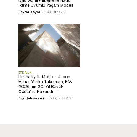
Das wohltemperierte Haus:
İklime Uyumlu Yaşam Modeli
Sevda Yayla
-
5 Ağustos 2026
ETKİNLİK
Liminality in Motion: Japon
Mimar Yurika Takemura, FAV
2026’nın 20. Yıl Büyük
Ödülü’nü Kazandı
Ezgi Johansson
-
5 Ağustos 2026