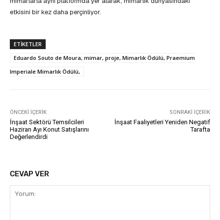
mimarlarla aynı platformda yer alarak, mimarlık dünyasındaki
etkisini bir kez daha perçinliyor.
ETIKETLER
Eduardo Souto de Moura, mimar, proje, Mimarlık Ödülü, Praemium
Imperiale Mimarlık Ödülü,
ÖNCEKI İÇERIK
SONRAKI İÇERIK
İnşaat Sektörü Temsilcileri
İnşaat Faaliyetleri Yeniden Negatif
Haziran Ayı Konut Satışlarını
Tarafta
Değerlendirdi
CEVAP VER