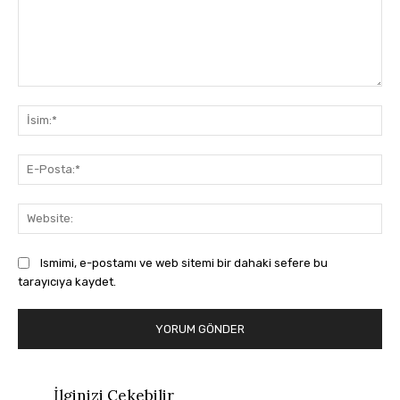
Yorum:
İsi
E-
Pos
Web
Ismimi, e-postamı ve web sitemi bir dahaki sefere bu
tarayıcıya kaydet.
İlginizi Çekebilir