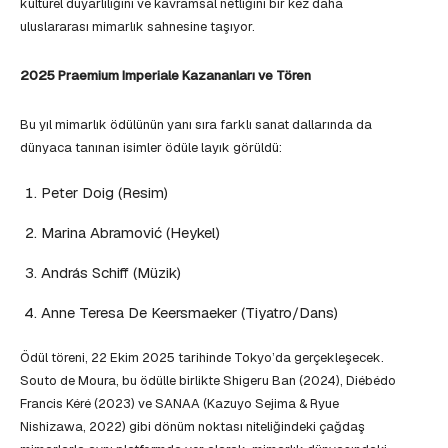
kültürel duyarlılığını ve kavramsal netliğini bir kez daha
uluslararası mimarlık sahnesine taşıyor.
2025 Praemium Imperiale Kazananları ve Tören
Bu yıl mimarlık ödülünün yanı sıra farklı sanat dallarında da
dünyaca tanınan isimler ödüle layık görüldü:
Peter Doig (Resim)
Marina Abramović (Heykel)
András Schiff (Müzik)
Anne Teresa De Keersmaeker (Tiyatro/Dans)
Ödül töreni, 22 Ekim 2025 tarihinde Tokyo’da gerçekleşecek.
Souto de Moura, bu ödülle birlikte Shigeru Ban (2024), Diébédo
Francis Kéré (2023) ve SANAA (Kazuyo Sejima & Ryue
Nishizawa, 2022) gibi dönüm noktası niteliğindeki çağdaş