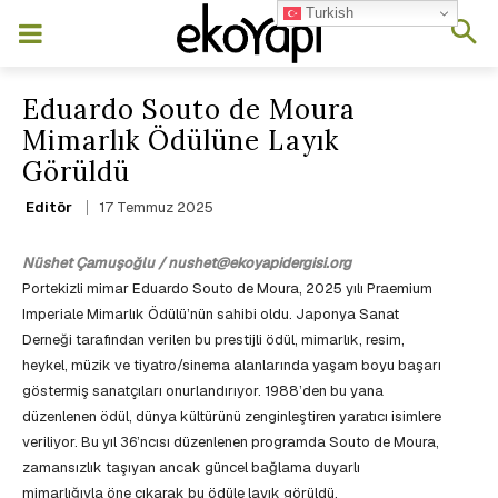
Turkish
Eduardo Souto de Moura
Mimarlık Ödülüne Layık
Görüldü
17 Temmuz 2025
Editör
Nüshet Çamuşoğlu / nushet@ekoyapidergisi.org
Portekizli mimar Eduardo Souto de Moura, 2025 yılı Praemium
Imperiale Mimarlık Ödülü’nün sahibi oldu. Japonya Sanat
Derneği tarafından verilen bu prestijli ödül, mimarlık, resim,
heykel, müzik ve tiyatro/sinema alanlarında yaşam boyu başarı
göstermiş sanatçıları onurlandırıyor. 1988’den bu yana
düzenlenen ödül, dünya kültürünü zenginleştiren yaratıcı isimlere
veriliyor. Bu yıl 36’ncısı düzenlenen programda Souto de Moura,
zamansızlık taşıyan ancak güncel bağlama duyarlı
mimarlığıyla öne çıkarak bu ödüle layık görüldü.