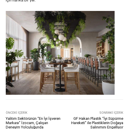
için harika bir yer.
ÖNCEKI İÇERIK
SONRAKI İÇERIK
Yalıtım Sektörünün “En İyi İşveren
GF Hakan Plastik “İyi Süpürme
Markası” İzocam, Çalışan
Hareketi” ile Plastiklerin Doğaya
Deneyim Yolculuğunda
Salınımını Engelliyor