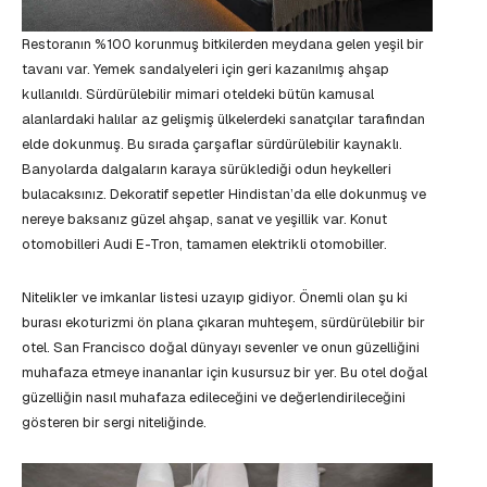
Restoranın %100 korunmuş bitkilerden meydana gelen yeşil bir
tavanı var. Yemek sandalyeleri için geri kazanılmış ahşap
kullanıldı. Sürdürülebilir mimari oteldeki bütün kamusal
alanlardaki halılar az gelişmiş ülkelerdeki sanatçılar tarafından
elde dokunmuş. Bu sırada çarşaflar sürdürülebilir kaynaklı.
Banyolarda dalgaların karaya sürüklediği odun heykelleri
bulacaksınız. Dekoratif sepetler Hindistan’da elle dokunmuş ve
nereye baksanız güzel ahşap, sanat ve yeşillik var. Konut
otomobilleri Audi E-Tron, tamamen elektrikli otomobiller.
Nitelikler ve imkanlar listesi uzayıp gidiyor. Önemli olan şu ki
burası ekoturizmi ön plana çıkaran muhteşem, sürdürülebilir bir
otel. San Francisco doğal dünyayı sevenler ve onun güzelliğini
muhafaza etmeye inananlar için kusursuz bir yer. Bu otel doğal
güzelliğin nasıl muhafaza edileceğini ve değerlendirileceğini
gösteren bir sergi niteliğinde.