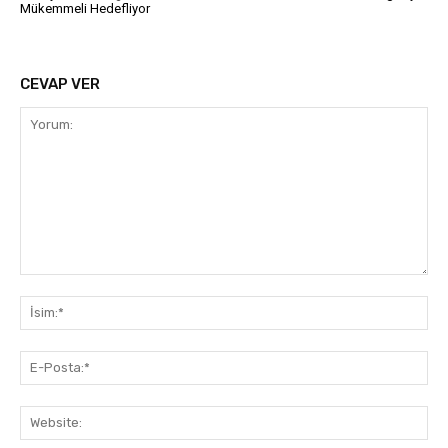
Mükemmeli Hedefliyor
CEVAP VER
Yorum:
İsi
E-
Pos
Web