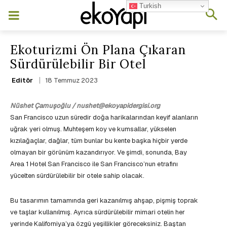
Turkish
Ekoturizmi Ön Plana Çıkaran
Sürdürülebilir Bir Otel
18 Temmuz 2023
Editör
Nüshet Çamuşoğlu / nushet@ekoyapidergisi.org
San Francisco uzun süredir doğa harikalarından keyif alanların
uğrak yeri olmuş. Muhteşem koy ve kumsallar, yükselen
kızılağaçlar, dağlar, tüm bunlar bu kente başka hiçbir yerde
olmayan bir görünüm kazandırıyor. Ve şimdi, sonunda, Bay
Area 1 Hotel San Francisco ile San Francisco’nun etrafını
yücelten sürdürülebilir bir otele sahip olacak.
Bu tasarımın tamamında geri kazanılmış ahşap, pişmiş toprak
ve taşlar kullanılmış. Ayrıca sürdürülebilir mimari otelin her
yerinde Kaliforniya’ya özgü yeşillikler göreceksiniz. Baştan