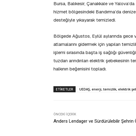
Bursa, Balıkesir, Çanakkale ve Yalova’da
hizmet bölgesindeki Bandırma’da denize y
desteğiyle yıkayarak temizledi.
Bölgede Ağustos, Eylül aylarında gece ve
atlamalarını gidermek için yapılan temizl
işlemi sırasında başta iş sağlığı güvenliğ
tuzdan arındırılan elektrik şebekesinin t
halkının beğenisini topladı.
ETIKETLER
UEDAŞ, enerji, temizlik, elektrik şe
ÖNCEKI İÇERIK
Anders Lendager ve Sürdürülebilir Şehrin