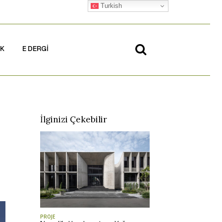
Turkish
İK
E DERGİ
İlginizi Çekebilir
PROJE