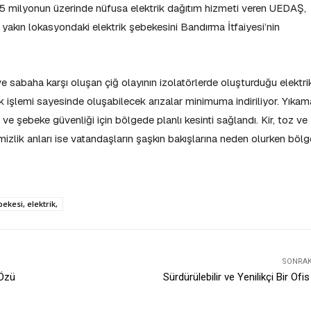
 5 milyonun üzerinde nüfusa elektrik dağıtım hizmeti veren UEDAŞ,
akın lokasyondaki elektrik şebekesini Bandırma İtfaiyesi’nin
 sabaha karşı oluşan çiğ olayının izolatörlerde oluşturduğu elektri
ik işlemi sayesinde oluşabilecek arızalar minimuma indiriliyor. Yıkam
i ve şebeke güvenliği için bölgede planlı kesinti sağlandı. Kir, toz ve
emizlik anları ise vatandaşların şaşkın bakışlarına neden olurken bölg
bekesi, elektrik,
SONRAKI
 Özü
Sürdürülebilir ve Yenilikçi Bir Ofis