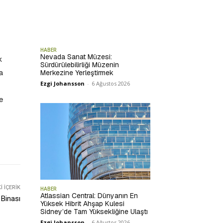
HABER
Nevada Sanat Müzesi:
k
Sürdürülebilirliği Müzenin
a
Merkezine Yerleştirmek
Ezgi Johansson
-
6 Ağustos 2026
e
 İÇERIK
HABER
Atlassian Central: Dünyanın En
 Binası
Yüksek Hibrit Ahşap Kulesi
Sidney’de Tam Yüksekliğine Ulaştı
Ezgi Johansson
-
6 Ağustos 2026