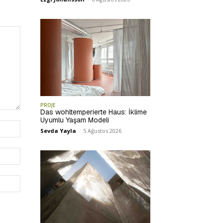
PROJE
Das wohltemperierte Haus: İklime
Uyumlu Yaşam Modeli
İsim:*
Sevda Yayla
-
5 Ağustos 2026
E-
Posta:*
Website: