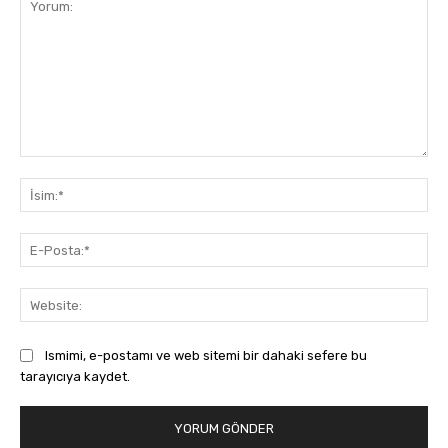
Yorum:
İsi
E-
Pos
Web
Ismimi, e-postamı ve web sitemi bir dahaki sefere bu
tarayıcıya kaydet.