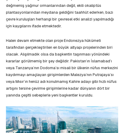
değmemiş yağmur ormanlarından değil, ekili okaliptüs
plantasyonlarından meydana geldiğini taahhüt ederken, bazı
çevre kuruluşları herhangi bir çevresel etki analizi yapılmadığı
için kaygılarını ifade etmektedir.
Halen devam etmekte olan proje Endonezya hükümeti
tarafından gerçekleştirilen en büyük altyapı projelerinden biri
olacak. Alışılmadık olsa da başkentin taşınması yönündeki
kararlar görülmemiş bir şey değildir. Pakistan’ın İslamabad’ı
veya Tanzanya’nın Dodoma’sı misali bir ülkenin nüfus merkezini
kaydırmayı amaçlayan girişimlerden Malezya’nın Putrajaya’sı
veya Mısır’ın henüz adı konulmamış Kahire adayı gibi hızlı nüfus
artışını tersine çevirme girişimlerine kadar dünyanın dört bir
yanında çeşitli sebeplerle yeni başkentler kuruldu.