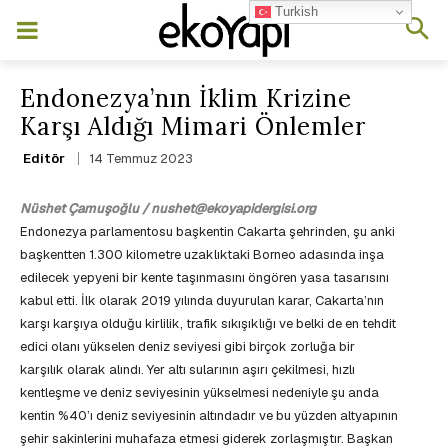
Turkish
Endonezya’nın İklim Krizine
Karşı Aldığı Mimari Önlemler
14 Temmuz 2023
Editör
Nüshet Çamuşoğlu / nushet@ekoyapidergisi.org
Endonezya parlamentosu başkentin Cakarta şehrinden, şu anki
başkentten 1.300 kilometre uzaklıktaki Borneo adasında inşa
edilecek yepyeni bir kente taşınmasını öngören yasa tasarısını
kabul etti. İlk olarak 2019 yılında duyurulan karar, Cakarta’nın
karşı karşıya olduğu kirlilik, trafik sıkışıklığı ve belki de en tehdit
edici olanı yükselen deniz seviyesi gibi birçok zorluğa bir
karşılık olarak alındı. Yer altı sularının aşırı çekilmesi, hızlı
kentleşme ve deniz seviyesinin yükselmesi nedeniyle şu anda
kentin %40’ı deniz seviyesinin altındadır ve bu yüzden altyapının
şehir sakinlerini muhafaza etmesi giderek zorlaşmıştır. Başkan