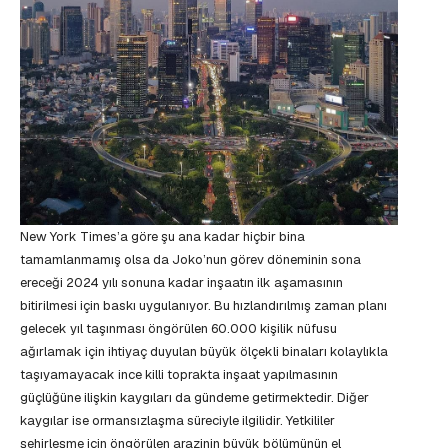
New York Times’a göre şu ana kadar hiçbir bina
tamamlanmamış olsa da Joko’nun görev döneminin sona
ereceği 2024 yılı sonuna kadar inşaatın ilk aşamasının
bitirilmesi için baskı uygulanıyor. Bu hızlandırılmış zaman planı
gelecek yıl taşınması öngörülen 60.000 kişilik nüfusu
ağırlamak için ihtiyaç duyulan büyük ölçekli binaları kolaylıkla
taşıyamayacak ince killi toprakta inşaat yapılmasının
güçlüğüne ilişkin kaygıları da gündeme getirmektedir. Diğer
kaygılar ise ormansızlaşma süreciyle ilgilidir. Yetkililer
şehirleşme için öngörülen arazinin büyük bölümünün el