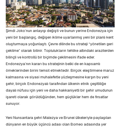
Şimdi Joko’nun anlayışı değişti ve bunun yerine Endonezya için
yeni bir başlangıç, değişen iklime uyarlanmış yeni bir planlı kent
oluşturmaya yoğunlaştı. Çevre dilinde bu strateji “yönetilen geri
çekilme” olarak bilinir. Toplulukların tehlike altındaki arazilerden
bilinçli ve kontrollü bir biçimde çekilmesini ifade eder.
Endonezya’nın kararı bu stratejinin belki de en kapsamlı
örneklerinden birini temsil etmektedir. Birçok eleştirmene maruz
kalmasına ve siyasi muhalefetle yüzleşmesine karşın bu yeni
şehir, birçok Endonezyalı tarafından ülkenin etnik çeşitliliğe
dayalı nüfusu için yeni ve daha hakkaniyetli bir şehir umudunun
işareti olarak görüldüğünden, hem güçlükler hem de fırsatlar
sunuyor.
Yeni Nunsantara şehri Malezya ve Brunei ülkeleriyle paylaşılan
dünyanın en büyük üçüncü adası olan Borneo adasında yer