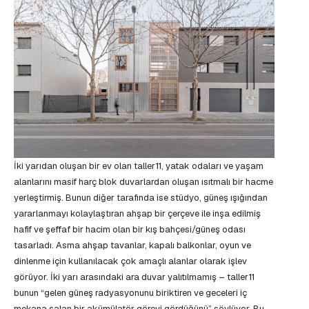
İki yarıdan oluşan bir ev olan taller11, yatak odaları ve yaşam
alanlarını masif harç blok duvarlardan oluşan ısıtmalı bir hacme
yerleştirmiş. Bunun diğer tarafında ise stüdyo, güneş ışığından
yararlanmayı kolaylaştıran ahşap bir çerçeve ile inşa edilmiş
hafif ve şeffaf bir hacim olan bir kış bahçesi/güneş odası
tasarladı. Asma ahşap tavanlar, kapalı balkonlar, oyun ve
dinlenme için kullanılacak çok amaçlı alanlar olarak işlev
görüyor. İki yarı arasındaki ara duvar yalıtılmamış – taller11
bunun “gelen güneş radyasyonunu biriktiren ve geceleri iç
mekana salan bir akümülatör görevi gördüğünü” söylüyor. Bu