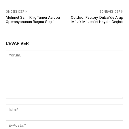
ÖNCEKI İÇERIK
SONRAKI İÇERIK
Mehmet Sami Kılıç Turner Avrupa
Outdoor Factory, Dubai’de Arap
Operasyonunun Başına Geçti
Müzik Müzesi’ni Hayata Geçirdi
CEVAP VER
Yorum:
İsi
E-