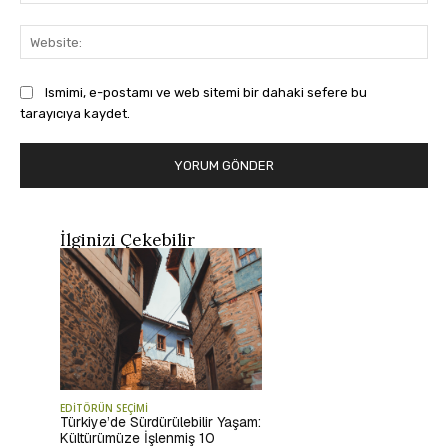
Pos
Web
Ismimi, e-postamı ve web sitemi bir dahaki sefere bu
tarayıcıya kaydet.
İlginizi Çekebilir
EDİTÖRÜN SEÇİMİ
Türkiye’de Sürdürülebilir Yaşam:
Kültürümüze İşlenmiş 10