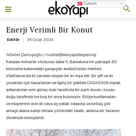
Turkish
Enerji Verimli Bir Konut
26 Ocak 2024
Editör
Nüshet Çamuşoğlu / nushet@ekoyapidergisi.org
Katalan mimarlık stüdyosu taller11, Barselona’nın yaklaşık 50
kilometre batısındaki şarapçılık endüstrisinin merkezi
Vilafranca’da iki yarıdan oluşan bir ev inşa etti. Bir çift ve iki
çocukları için tasarlanan ve ilginç bir şekilde CASA0006 olarak
adlandırılan evin güney-batı tarafında bir parti duvarı, kuzey-
doğu tarafında ise boş bir arsa bulunuyor. Bütçe kısıtlamaları
ve müşterinin evin iki veya üç yatak odasına ve birkaç çok
amaçlı alana sahip olması yönündeki talebi, akıllıca bir tasarım
düzeniyle sonuçlandı.