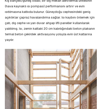
Kış bahçesi/güneş odası, bir dış mekan aerotermal ünitesinin
(hava kaynaklı ısı pompası) performansını artırır ve evin
ısıtılmasına katkıda bulunur. Güneydoğu cephesindeki geniş
açıklıklar çapraz havalandırma sağlar. Isı kaybını önlemek için
çatı, dış cephe ve yan duvar ahşap lifli paneller kullanılarak
yalıtılmış. Isı, zemin kattaki 20 cm kalınlığındaki beton plakanın
termal beton çekirdek aktivasyonu yoluyla evin üst katlarına
yayılır.