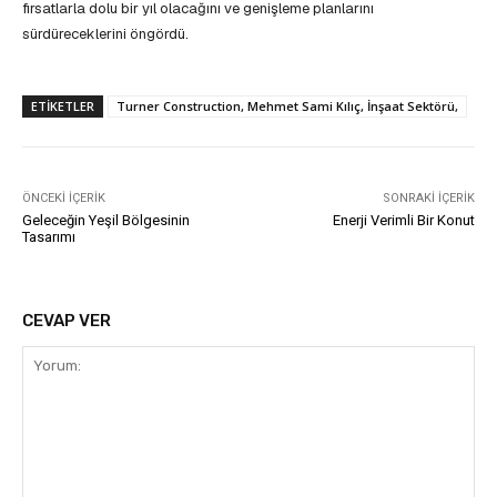
fırsatlarla dolu bir yıl olacağını ve genişleme planlarını
sürdüreceklerini öngördü.
ETIKETLER
Turner Construction, Mehmet Sami Kılıç, İnşaat Sektörü,
ÖNCEKI İÇERIK
SONRAKI İÇERIK
Geleceğin Yeşil Bölgesinin
Enerji Verimli Bir Konut
Tasarımı
CEVAP VER