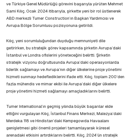
ve Türkiye Genel Müdürlüğü görevini başarıyla yürüten Mehmet
Sami Kılıç, Ocak 2024 itibarıyla, şirkette yeni bir rol üstlenerek
ABD merkezli Turner Construction’ın Başkan Yardımcısı ve
Avrupa Bölge Sorumlusu pozisyonuna getirildi.
Kılıç, yeni sorumluluğundan duyduğu memnuniyeti dile
getirirken, bu stratejik görev kapsamında şirketin Avrupa’daki
İstanbul ve Londra ofislerini yöneteceğini belirtti. Şirketin
stratejik vizyonu doğrultusunda Avrupa’daki operasyonlarda
liderlik sağlamayı ve Avrupa’nın diğer ülkelerine proje yönetimi
hizmeti sunmayı hedeflediklerini ifade etti. Kılıç, toplam 200’den
fazla mühendis ve mimar ekibi ile Avrupa’daki diğer ülkelere
proje yönetimi hizmeti sağlamayı amaçladıklarını belirtti.
Turner International’ın geçmiş yılında büyük başarılar elde
ettiğini vurgulayan Kılıç, İstanbul Finans Merkezi, Malezya’daki
Merdeka 118 ve Hindistan’daki Kempegowda Havaalanı
genişletmesi gibi önemli projeleri tamamlayarak küresel
arenadaki etkisini artırdıklarını belirtti. Kılıç, 2024’ün stratejik