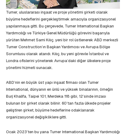
Turner, uluslararası inşaat ve proje yönetimi şirketi olarak
büyüme hedeflerini gerçekleştirmek amacıyla organizasyonel
yapılanmaya gitti. Bu çerçevede, Turner International Başkan
Yardımcılığı ve Türkiye Genel Müdürlüğü görevini başarıyla
yürüten Mehmet Sami Kılıç, yeni bir rol üstlenerek ABD merkezli
Turner Construction’ın Başkan Yardımcısı ve Avrupa Bölge
Sorumlusu olarak atandı. Kılıç, bu yeni görevle İstanbul ve
Londra ofislerini yöneterek Avrupa’daki diğer ülkelere proje
yönetimi hizmeti sunacak.
ABD’nin en büyük üst yapı inşaat firması olan Turner
International, dünyanın en ünlü ve yüksek binalarının, örneğin
Burj Khalifa, Taipei 101, Merdeka 118 gibi, 12’sinde imzası
bulunan bir şirket olarak bilinir. 60’tan fazla ülkede projeler
geliştiren şirket, büyüme hedeflerine odaklanarak
organizasyonel değişikliklere gitti.
Ocak 2023’ten bu yana Turner International Başkan Yardımcılığı