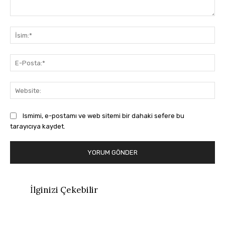
Yorum:
İsi
E-
Pos
Web
Ismimi, e-postamı ve web sitemi bir dahaki sefere bu
tarayıcıya kaydet.
İlginizi Çekebilir