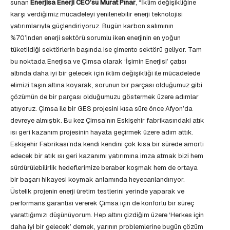
sunan
Enerjisa Enerji CEO’su Murat Pınar
, “İklim değişikliğine
karşı verdiğimiz mücadeleyi yenilenebilir enerji teknolojisi
yatırımlarıyla güçlendiriyoruz. Bugün karbon salımının
%70’inden enerji sektörü sorumlu iken enerjinin en yoğun
tüketildiği sektörlerin başında ise çimento sektörü geliyor. Tam
bu noktada Enerjisa ve Çimsa olarak ‘İşimin Enerjisi’ çatısı
altında daha iyi bir gelecek için iklim değişikliği ile mücadelede
elimizi taşın altına koyarak, sorunun bir parçası olduğumuz gibi
çözümün de bir parçası olduğumuzu göstermek üzere adımlar
atıyoruz. Çimsa ile bir GES projesini kısa süre önce Afyon’da
devreye almıştık. Bu kez Çimsa’nın Eskişehir fabrikasındaki atık
ısı geri kazanım projesinin hayata geçirmek üzere adım attık.
Eskişehir Fabrikası’nda kendi kendini çok kısa bir sürede amorti
edecek bir atık ısı geri kazanımı yatırımına imza atmak bizi hem
sürdürülebilirlik hedeflerimize beraber koşmak hem de ortaya
bir başarı hikayesi koymak anlamında heyecanlandırıyor.
Üstelik projenin enerji üretim testlerini yerinde yaparak ve
performans garantisi vererek Çimsa için de konforlu bir süreç
yarattığımızı düşünüyorum. Hep altını çizdiğim üzere ‘Herkes için
daha iyi bir gelecek’ demek, yarının problemlerine bugün çözüm