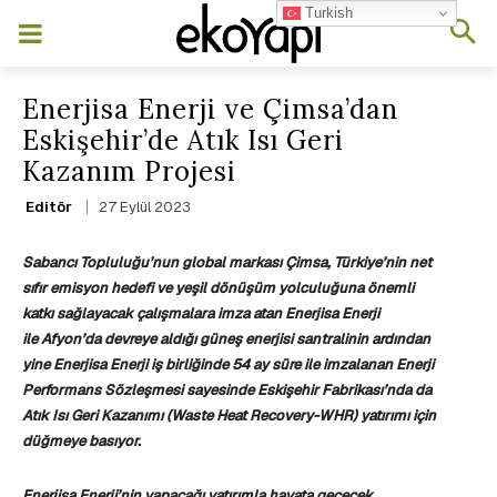
Turkish
Enerjisa Enerji ve Çimsa’dan
Eskişehir’de Atık Isı Geri
Kazanım Projesi
27 Eylül 2023
Editör
Sabancı Topluluğu’nun global markası Çimsa, Türkiye’nin net
sıfır emisyon hedefi ve yeşil dönüşüm yolculuğuna önemli
katkı sağlayacak çalışmalara imza atan Enerjisa Enerji
ile
Afyon’da devreye aldığı güneş enerjisi santralinin ardından
yine Enerjisa Enerji iş birliğinde 54 ay süre ile imzalanan Enerji
Performans Sözleşmesi sayesinde Eskişehir Fabrikası’nda da
Atık Isı Geri Kazanımı (Waste Heat Recovery-WHR) yatırımı için
düğmeye basıyor.
Enerjisa Enerji’nin yapacağı yatırımla hayata geçecek