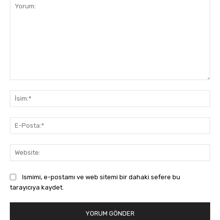
Yorum:
İsi
E-
Pos
Web
Ismimi, e-postamı ve web sitemi bir dahaki sefere bu
tarayıcıya kaydet.