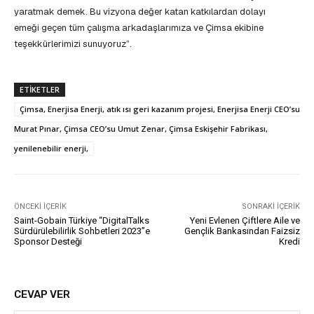
yaratmak demek. Bu vizyona değer katan katkılardan dolayı
emeği geçen tüm çalışma arkadaşlarımıza ve Çimsa ekibine
teşekkürlerimizi sunuyoruz”.
ETIKETLER
Çimsa, Enerjisa Enerji, atık ısı geri kazanım projesi, Enerjisa Enerji CEO’su
Murat Pınar, Çimsa CEO’su Umut Zenar, Çimsa Eskişehir Fabrikası,
yenilenebilir enerji,
ÖNCEKI İÇERIK
SONRAKI İÇERIK
Saint-Gobain Türkiye “DigitalTalks
Yeni Evlenen Çiftlere Aile ve
Sürdürülebilirlik Sohbetleri 2023”e
Gençlik Bankasından Faizsiz
Sponsor Desteği
Kredi
CEVAP VER