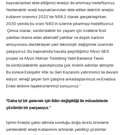
kaynaklardan elde ettiğimiz enerjiyi de artırmayı hedefliyoruz.
Yenilenebilir enerji kaynaklarından elde edilen elektrik enerjisi
kullanım oranımız 2022’de %58,2 olarak gerçekleşirken,
2030 yılında bu oranı %80’in üzerine çıkarmayı hedefliyoruz.
Çimsa olarak, sürdürülebilir bir yaşam için özellikle fosil
yakıtları ikame eden alternatif yakıtlar ve düşük karbon
emisyonunu destekleyen yeni teknolojik değişimler üzerinde
çalışıyoruz. Bu kapsamda hayata geçirdiğimiz Afyon GES
projesi ve Afyon Atıktan Türetilmiş Yakıt Besleme Tesisi
ile sürdürülebilirlik ajandamızda çok önemli adımlar atmıştık.
Bu sürece Eskişehir Atık Isı Geri Kazanımı yatırımımız ile devam
ediyor, emeği geçen tüm çalışma arkadaşlarımıza ve Enerjisa
Enerji ekibine teşekkürlerimizi sunuyoruz.”
“Daha iyi bir gelecek için iklim değişikliği ile mücadelede
çözümün bir parçasıyız.’’
İşimin Enerjisi çatısı altında sunduğu doğa dostu ürünlerle
yenilenebilir enerji kullanımını artırarak yenilikçi çözümler