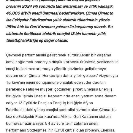
projenin
2024 yılı sonunda tamamlanması ve yıllık yaklaşık
40.000 MWh enerji üretmesi hedeflenirken, Çimsa Çimento
ise Eskişehir Fabrikası’nın yıllık elektrik tüketiminin yüzde
25’ini Atık Isı Geri Kazanımı yatırımı ile karşılamış olacak. Bu
sistemde üretilecek elektrik enerjisi 13 bin hanenin yıllık
tükettiği elektriğe eş değer olacak.
Çevresel performansını geliştirerek sürdürülebilir bir yaşama
katkı sağlamak amacıyla düşük karbonlu ürünlerle, yenilenebilir
enerji kullanımını artırmaya yönelik çözümler geliştirmeye
devam eden Çimsa, ‘Herkes için daha iyi bir gelecek’ vizyonuyla
Türkiye’nin enerji dönüşümüne öncülük eden lider dağıtım,
perakende satış ve müşteri çözümleri şirketi Enerjisa Enerji iş
birliğiyle ‘İşimin Enerjisi’ kapsamında enerji yatırımlarına devam
ediyor. 13 Eylül’de Enerjisa Enerji iş birliğiyle Afyon
Fabrikası’ndaki güneş enerjisi santralini hizmete alan Çimsa, bu
kez de Eskişehir Fabrikası’nda Atık Isı Geri Kazanımı sistemi
kurmaya hazırlanıyor. 54 ay süre ile imzalanan Enerji
Performans Sözleşmesi’nin (EPS) çıktısı olan projenin, Enerjisa