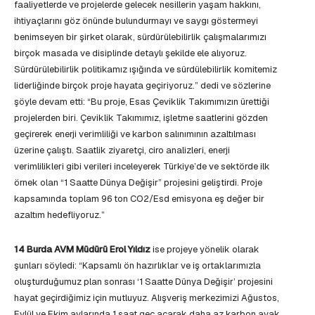
faaliyetlerde ve projelerde gelecek nesillerin yaşam hakkını,
ihtiyaçlarını göz önünde bulundurmayı ve saygı göstermeyi
benimseyen bir şirket olarak, sürdürülebilirlik çalışmalarımızı
birçok masada ve disiplinde detaylı şekilde ele alıyoruz.
Sürdürülebilirlik politikamız ışığında ve sürdülebilirlik komitemiz
liderliğinde birçok proje hayata geçiriyoruz.” dedi ve sözlerine
şöyle devam etti: “Bu proje, Esas Çeviklik Takımımızın ürettiği
projelerden biri. Çeviklik Takımımız, işletme saatlerini gözden
geçirerek enerji verimliliği ve karbon salınımının azaltılması
üzerine çalıştı. Saatlik ziyaretçi, ciro analizleri, enerji
verimlilikleri gibi verileri inceleyerek Türkiye’de ve sektörde ilk
örnek olan “1 Saatte Dünya Değişir” projesini geliştirdi. Proje
kapsamında toplam 96 ton CO2/Esd emisyona eş değer bir
azaltım hedefliyoruz.”
14 Burda AVM Müdürü Erol Yıldız
ise projeye yönelik olarak
şunları söyledi: “Kapsamlı ön hazırlıklar ve iş ortaklarımızla
oluşturduğumuz plan sonrası ‘1 Saatte Dünya Değişir’ projesini
hayat geçirdiğimiz için mutluyuz. Alışveriş merkezimizi Ağustos,
Eylül ve Ekim aylarında 1 saat geç açarak daha az karbon ayak