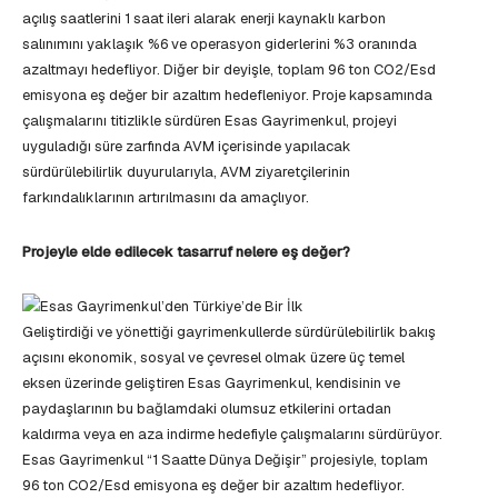
açılış saatlerini 1 saat ileri alarak enerji kaynaklı karbon
salınımını yaklaşık %6 ve operasyon giderlerini %3 oranında
azaltmayı hedefliyor. Diğer bir deyişle, toplam 96 ton CO2/Esd
emisyona eş değer bir azaltım hedefleniyor. Proje kapsamında
çalışmalarını titizlikle sürdüren Esas Gayrimenkul, projeyi
uyguladığı süre zarfında AVM içerisinde yapılacak
sürdürülebilirlik duyurularıyla, AVM ziyaretçilerinin
farkındalıklarının artırılmasını da amaçlıyor.
Projeyle elde edilecek tasarruf nelere eş değer?
Geliştirdiği ve yönettiği gayrimenkullerde sürdürülebilirlik bakış
açısını ekonomik, sosyal ve çevresel olmak üzere üç temel
eksen üzerinde geliştiren Esas Gayrimenkul, kendisinin ve
paydaşlarının bu bağlamdaki olumsuz etkilerini ortadan
kaldırma veya en aza indirme hedefiyle çalışmalarını sürdürüyor.
Esas Gayrimenkul “1 Saatte Dünya Değişir” projesiyle, toplam
96 ton CO2/Esd emisyona eş değer bir azaltım hedefliyor.