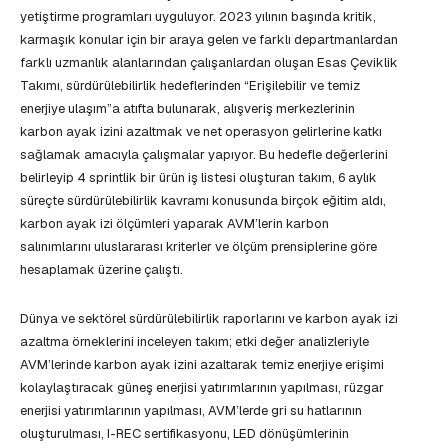
yetiştirme programları uyguluyor. 2023 yılının başında kritik,
karmaşık konular için bir araya gelen ve farklı departmanlardan
farklı uzmanlık alanlarından çalışanlardan oluşan Esas Çeviklik
Takımı, sürdürülebilirlik hedeflerinden “Erişilebilir ve temiz
enerjiye ulaşım”a atıfta bulunarak, alışveriş merkezlerinin
karbon ayak izini azaltmak ve net operasyon gelirlerine katkı
sağlamak amacıyla çalışmalar yapıyor. Bu hedefle değerlerini
belirleyip 4 sprintlik bir ürün iş listesi oluşturan takım, 6 aylık
süreçte sürdürülebilirlik kavramı konusunda birçok eğitim aldı,
karbon ayak izi ölçümleri yaparak AVM’lerin karbon
salınımlarını uluslararası kriterler ve ölçüm prensiplerine göre
hesaplamak üzerine çalıştı.
Dünya ve sektörel sürdürülebilirlik raporlarını ve karbon ayak izi
azaltma örneklerini inceleyen takım; etki değer analizleriyle
AVM’lerinde karbon ayak izini azaltarak temiz enerjiye erişimi
kolaylaştıracak güneş enerjisi yatırımlarının yapılması, rüzgar
enerjisi yatırımlarının yapılması, AVM’lerde gri su hatlarının
oluşturulması, I-REC sertifikasyonu, LED dönüşümlerinin