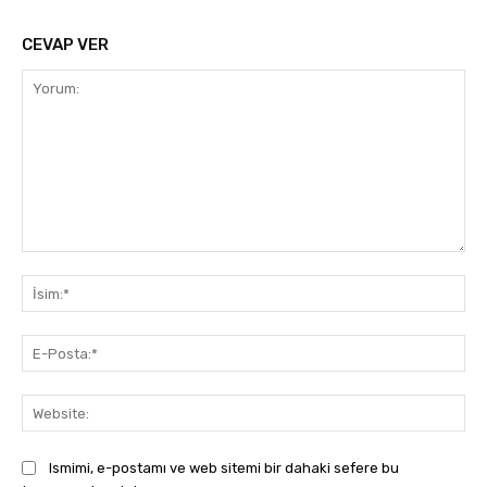
CEVAP VER
Yorum:
İsi
E-
Pos
Web
Ismimi, e-postamı ve web sitemi bir dahaki sefere bu