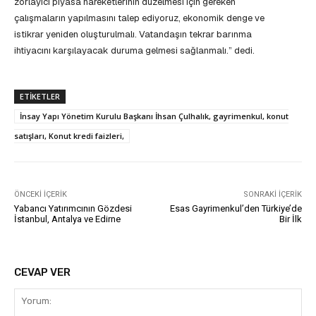
zorlayıcı piyasa hareketlerinin düzelmesi için gereken
çalışmaların yapılmasını talep ediyoruz, ekonomik denge ve
istikrar yeniden oluşturulmalı. Vatandaşın tekrar barınma
ihtiyacını karşılayacak duruma gelmesi sağlanmalı.” dedi.
ETIKETLER
İnsay Yapı Yönetim Kurulu Başkanı İhsan Çulhalık, gayrimenkul, konut
satışları, Konut kredi faizleri,
ÖNCEKI İÇERIK
SONRAKI İÇERIK
Yabancı Yatırımcının Gözdesi
Esas Gayrimenkul’den Türkiye’de
İstanbul, Antalya ve Edirne
Bir İlk
CEVAP VER