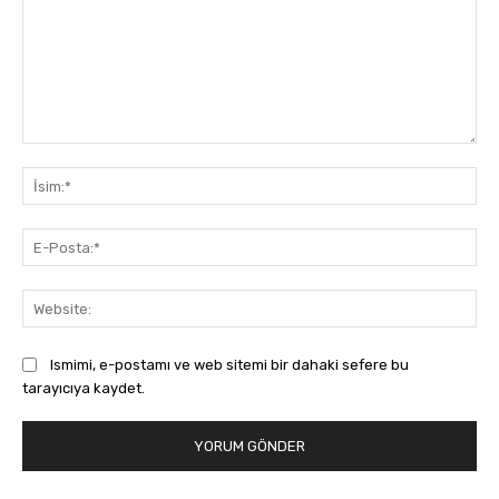
Yorum:
İsi
E-
Pos
Web
Ismimi, e-postamı ve web sitemi bir dahaki sefere bu
tarayıcıya kaydet.