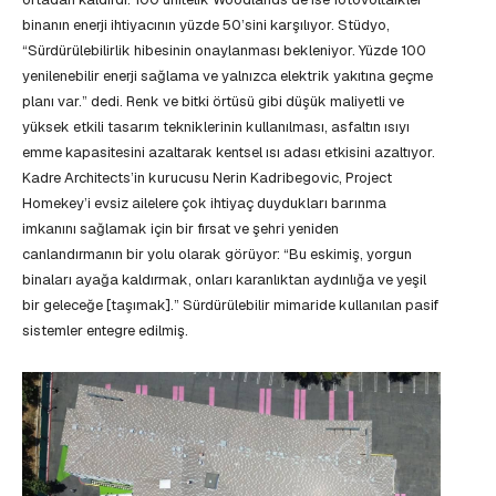
binanın enerji ihtiyacının yüzde 50’sini karşılıyor. Stüdyo,
“Sürdürülebilirlik hibesinin onaylanması bekleniyor. Yüzde 100
yenilenebilir enerji sağlama ve yalnızca elektrik yakıtına geçme
planı var.” dedi. Renk ve bitki örtüsü gibi düşük maliyetli ve
yüksek etkili tasarım tekniklerinin kullanılması, asfaltın ısıyı
emme kapasitesini azaltarak kentsel ısı adası etkisini azaltıyor.
Kadre Architects’in kurucusu Nerin Kadribegovic, Project
Homekey’i evsiz ailelere çok ihtiyaç duydukları barınma
imkanını sağlamak için bir fırsat ve şehri yeniden
canlandırmanın bir yolu olarak görüyor: “Bu eskimiş, yorgun
binaları ayağa kaldırmak, onları karanlıktan aydınlığa ve yeşil
bir geleceğe [taşımak].” Sürdürülebilir mimaride kullanılan pasif
sistemler entegre edilmiş.