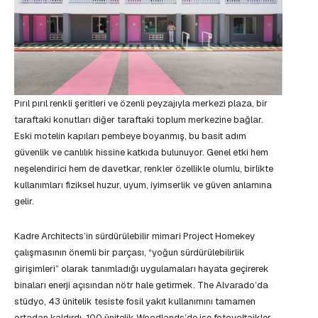
Pırıl pırıl renkli şeritleri ve özenli peyzajıyla merkezi plaza, bir
taraftaki konutları diğer taraftaki toplum merkezine bağlar.
Eski motelin kapıları pembeye boyanmış, bu basit adım
güvenlik ve canlılık hissine katkıda bulunuyor. Genel etki hem
neşelendirici hem de davetkar, renkler özellikle olumlu, birlikte
kullanımları fiziksel huzur, uyum, iyimserlik ve güven anlamına
gelir.
Kadre Architects’in sürdürülebilir mimari Project Homekey
çalışmasının önemli bir parçası, “yoğun sürdürülebilirlik
girişimleri” olarak tanımladığı uygulamaları hayata geçirerek
binaları enerji açısından nötr hale getirmek. The Alvarado’da
stüdyo, 43 ünitelik tesiste fosil yakıt kullanımını tamamen
ortadan kaldırdı. 100 ünitelik Woodlands’de ise fotovoltaikler