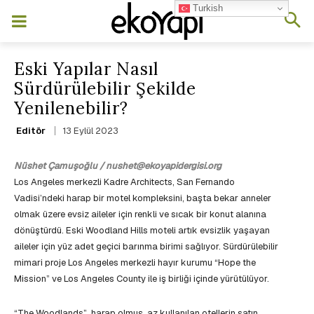
Turkish
Eski Yapılar Nasıl
Sürdürülebilir Şekilde
Yenilenebilir?
13 Eylül 2023
Editör
Nüshet Çamuşoğlu / nushet@ekoyapidergisi.org
Los Angeles merkezli Kadre Architects, San Fernando
Vadisi’ndeki harap bir motel kompleksini, başta bekar anneler
olmak üzere evsiz aileler için renkli ve sıcak bir konut alanına
dönüştürdü. Eski Woodland Hills moteli artık evsizlik yaşayan
aileler için yüz adet geçici barınma birimi sağlıyor. Sürdürülebilir
mimari proje Los Angeles merkezli hayır kurumu “Hope the
Mission” ve Los Angeles County ile iş birliği içinde yürütülüyor.
“The Woodlands”, harap olmuş, az kullanılan otellerin satın