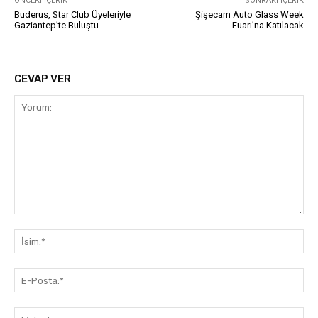
ÖNCEKI İÇERIK
SONRAKI İÇERIK
Buderus, Star Club Üyeleriyle
Şişecam Auto Glass Week
Gaziantep’te Buluştu
Fuarı’na Katılacak
CEVAP VER
Yorum:
İsi
E-
Pos
Web