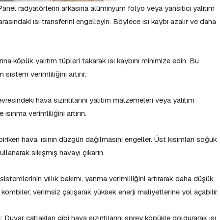
 Panel radyatörlerin arkasına alüminyum folyo veya yansıtıcı yalıtım
rasındaki ısı transferini engelleyin. Böylece ısı kaybı azalır ve daha
rına köpük yalıtım tüpleri takarak ısı kaybını minimize edin. Bu
istem verimliliğini artırır.
vresindeki hava sızıntılarını yalıtım malzemeleri veya yalıtım
 ısınma verimliliğini artırın.
biriken hava, ısının düzgün dağılmasını engeller. Üst kısımları soğuk
llanarak sıkışmış havayı çıkarın.
sistemlerinin yıllık bakımı, yanma verimliliğini artırarak daha düşük
kombiler, verimsiz çalışarak yüksek enerji maliyetlerine yol açabilir.
n
: Duvar çatlakları gibi hava sızıntılarını sprey köpükle doldurarak ısı