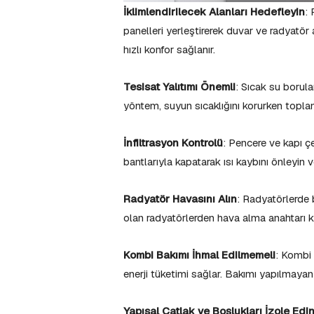
İklimlendirilecek Alanları Hedefleyin
:
panelleri yerleştirerek duvar ve radyatör a
hızlı konfor sağlanır.
Tesisat Yalıtımı Önemli
: Sıcak su borula
yöntem, suyun sıcaklığını korurken toplam s
İnfiltrasyon Kontrolü
: Pencere ve kapı çe
bantlarıyla kapatarak ısı kaybını önleyin ve
Radyatör Havasını Alın
: Radyatörlerde 
olan radyatörlerden hava alma anahtarı ku
Kombi Bakımı İhmal Edilmemeli
: Kombi 
enerji tüketimi sağlar. Bakımı yapılmayan 
Yapısal Çatlak ve Boşlukları İzole Edi