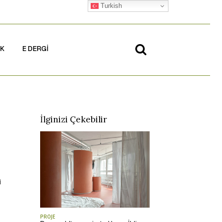
Turkish
İK
E DERGİ
İlginizi Çekebilir
i
PROJE