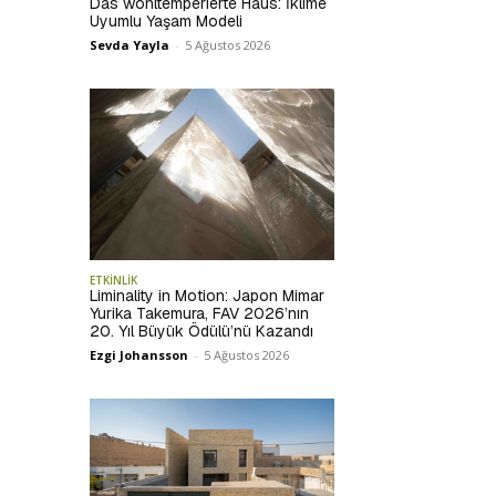
Das wohltemperierte Haus: İklime
Uyumlu Yaşam Modeli
Sevda Yayla
-
5 Ağustos 2026
ETKİNLİK
Liminality in Motion: Japon Mimar
Yurika Takemura, FAV 2026’nın
20. Yıl Büyük Ödülü’nü Kazandı
Ezgi Johansson
-
5 Ağustos 2026