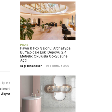
PROJE
Fawn & Fox Salonu: Arch&Type,
Buffalo’daki Eski Depoyu 2,4
Metrelik Okulusla Gökyüzüne
Açtı!
Ezgi Johansson
-
30 Temmuz 2026
 İÇERIK
tesini
 Alıyor