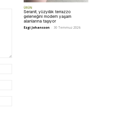
ÜRÜN
Seranit, yüzyıllık terrazzo
geleneğini modern yaşam
alanlarına taşıyor
Ezgi Johansson
-
30 Temmuz 2026
İsim:*
E-
Posta:*
Website: