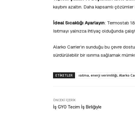
kaybını azaltın. Daha kapsamlı çözümler iç
İdeal Sıcaklığı Ayarlayın
: Termostatı 18
Isıtmayı yalnızca ihtiyaç olduğunda çalışt
Alarko Carrier’ın sunduğu bu çevre dostu ve
sürdürülebilir bir ısınma sağlamak mümk
ETIKETLER
ısıtma, enerji verimliliği, Alarko Ca
ÖNCEKI İÇERIK
İş GYO Tecim İş Birliğiyle