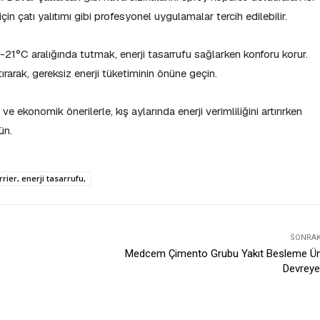
in çatı yalıtımı gibi profesyonel uygulamalar tercih edilebilir.
-21°C aralığında tutmak, enerji tasarrufu sağlarken konforu korur.
ırarak, gereksiz enerji tüketiminin önüne geçin.
 ekonomik önerilerle, kış aylarında enerji verimliliğini artırırken
ün.
rrier, enerji tasarrufu,
SONRAKI
Medcem Çimento Grubu Yakıt Besleme Üni
Devreye