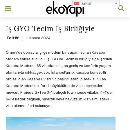
Turkish
İş GYO Tecim İş Birliğiyle
11 Kasım 2024
Editör
Ömerli’de doğayla iç içe modern bir yaşam sunan Kasaba
Modern satışa sunuldu. İş GYO ve Tecim iş birliğiyle geliştirilen
Kasaba Modern, 165 villadan oluşan geniş ve konforlu yaşam
alanlarıyla dikkat çekiyor. İstanbul’un ilk kasaba konseptli
projesi olan Kasaba Evleri’nin beşinci etabı olarak sunulan
Kasaba Modern’de, farklı büyüklüklerde villa seçenekleri
mevcut. Projede, 2+1 ve 3+1 bahçeli townhouse villalar, 4+1’den
6+1’e kadar değişen, havuzlu veya havuzsuz ikiz ve müstakil
villa alternatifleri bulunuyor.