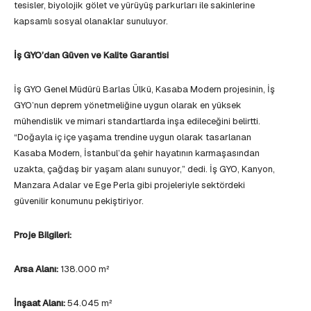
tesisler, biyolojik gölet ve yürüyüş parkurları ile sakinlerine
kapsamlı sosyal olanaklar sunuluyor.
İş GYO’dan Güven ve Kalite Garantisi
İş GYO Genel Müdürü Barlas Ülkü, Kasaba Modern projesinin, İş
GYO’nun deprem yönetmeliğine uygun olarak en yüksek
mühendislik ve mimari standartlarda inşa edileceğini belirtti.
“Doğayla iç içe yaşama trendine uygun olarak tasarlanan
Kasaba Modern, İstanbul’da şehir hayatının karmaşasından
uzakta, çağdaş bir yaşam alanı sunuyor,” dedi. İş GYO, Kanyon,
Manzara Adalar ve Ege Perla gibi projeleriyle sektördeki
güvenilir konumunu pekiştiriyor.
Proje Bilgileri:
Arsa Alanı:
138.000 m²
İnşaat Alanı:
54.045 m²