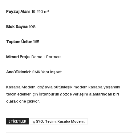
Peyzaj Alanı
: 19.210 m²
Blok Sayısı:
108
Toplam Ünite: 1
65
Mimari Proje
: Dome + Partners
Ana Yüklenici:
2MK Yapı İnşaat
Kasaba Modern, doğayla bütünleşik modern kasaba yaşamını
tercih edenler için İstanbul’un gözde yerleşim alanlarından biri
olarak öne çıkıyor.
ETIKETLER
İş GYO, Tecim, Kasaba Modern,