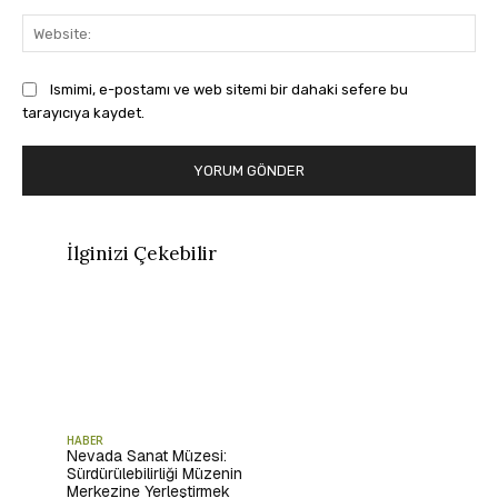
Web
Ismimi, e-postamı ve web sitemi bir dahaki sefere bu
tarayıcıya kaydet.
İlginizi Çekebilir
HABER
Nevada Sanat Müzesi:
Sürdürülebilirliği Müzenin
Merkezine Yerleştirmek