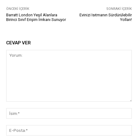
ÖNCEKI İÇERIK
SONRAKI İÇERIK
Barratt London Yeşil Alanlara
Evinizi Isıtmanın Sürdürülebilir
Birinci Sınıf Erişim İmkanı Sunuyor
Yolları!
CEVAP VER
Yorum:
İsi
E-
Pos