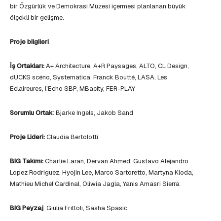
bir Özgürlük ve Demokrasi Müzesi içermesi planlanan büyük
ölçekli bir gelişme.
Proje bilgileri
İş Ortakları:
A+ Architecture, A+R Paysages, ALTO, CL Design,
dUCKS scéno, Systematica, Franck Boutté, LASA, Les
Eclaireures, l’Echo SBP, MBacity, FER-PLAY
Sorumlu Ortak
: Bjarke Ingels, Jakob Sand
Proje Lideri:
Claudia Bertolotti
BIG Takımı:
Charlie Laran, Dervan Ahmed, Gustavo Alejandro
Lopez Rodriguez, Hyojin Lee, Marco Sartoretto, Martyna Kloda,
Mathieu Michel Cardinal, Oliwia Jagla, Yanis Amasri Sierra
BIG Peyzaj
: Giulia Frittoli, Sasha Spasic