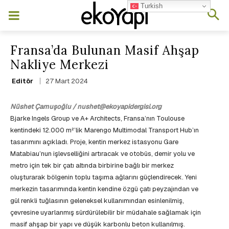
Turkish
Fransa’da Bulunan Masif Ahşap
Nakliye Merkezi
27 Mart 2024
Editör
Nüshet Çamuşoğlu / nushet@ekoyapidergisi.org
Bjarke Ingels Group ve A+ Architects, Fransa’nın Toulouse
kentindeki 12.000 m²’lik Marengo Multimodal Transport Hub’ın
tasarımını açıkladı. Proje, kentin merkez istasyonu Gare
Matabiau’nun işlevselliğini artıracak ve otobüs, demir yolu ve
metro için tek bir çatı altında birbirine bağlı bir merkez
oluşturarak bölgenin toplu taşıma ağlarını güçlendirecek. Yeni
merkezin tasarımında kentin kendine özgü çatı peyzajından ve
gül renkli tuğlasının geleneksel kullanımından esinlenilmiş,
çevresine uyarlanmış sürdürülebilir bir müdahale sağlamak için
masif ahşap bir yapı ve düşük karbonlu beton kullanılmış.