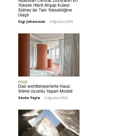
Atlassian Central: Dünyanın En
Yüksek Hibrit Ahşap Kulesi
Sidney’de Tam Yüksekliğine
Ulaştı
Ezgi Johansson
-
6 Ağustos 2026
PROJE
Das wohltemperierte Haus:
İklime Uyumlu Yaşam Modeli
Sevda Yayla
-
5 Ağustos 2026