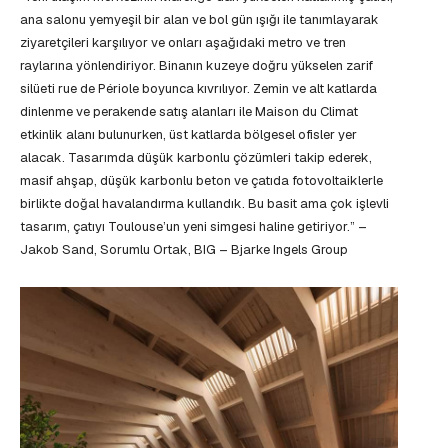
ana salonu yemyeşil bir alan ve bol gün ışığı ile tanımlayarak
ziyaretçileri karşılıyor ve onları aşağıdaki metro ve tren
raylarına yönlendiriyor. Binanın kuzeye doğru yükselen zarif
silüeti rue de Périole boyunca kıvrılıyor. Zemin ve alt katlarda
dinlenme ve perakende satış alanları ile Maison du Climat
etkinlik alanı bulunurken, üst katlarda bölgesel ofisler yer
alacak. Tasarımda düşük karbonlu çözümleri takip ederek,
masif ahşap, düşük karbonlu beton ve çatıda fotovoltaiklerle
birlikte doğal havalandırma kullandık. Bu basit ama çok işlevli
tasarım, çatıyı Toulouse’un yeni simgesi haline getiriyor.” –
Jakob Sand, Sorumlu Ortak, BIG – Bjarke Ingels Group