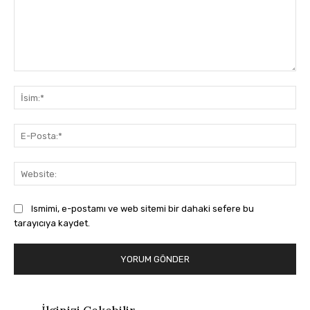
Yorum:
İsi
E-
Pos
Web
Ismimi, e-postamı ve web sitemi bir dahaki sefere bu
tarayıcıya kaydet.