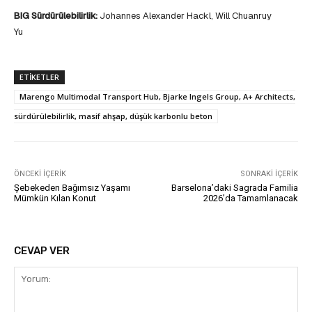
BIG Sürdürülebilirlik:
Johannes Alexander Hackl, Will Chuanruy
Yu
ETIKETLER
Marengo Multimodal Transport Hub, Bjarke Ingels Group, A+ Architects,
sürdürülebilirlik, masif ahşap, düşük karbonlu beton
ÖNCEKI İÇERIK
SONRAKI İÇERIK
Şebekeden Bağımsız Yaşamı
Barselona’daki Sagrada Familia
Mümkün Kılan Konut
2026’da Tamamlanacak
CEVAP VER