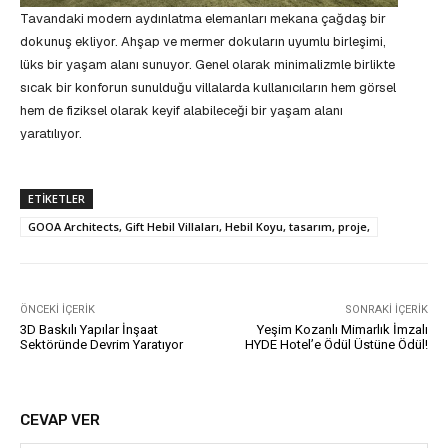
Tavandaki modern aydınlatma elemanları mekana çağdaş bir
dokunuş ekliyor. Ahşap ve mermer dokuların uyumlu birleşimi,
lüks bir yaşam alanı sunuyor. Genel olarak minimalizmle birlikte
sıcak bir konforun sunulduğu villalarda kullanıcıların hem görsel
hem de fiziksel olarak keyif alabileceği bir yaşam alanı
yaratılıyor.
ETIKETLER
GOOA Architects, Gift Hebil Villaları, Hebil Koyu, tasarım, proje,
ÖNCEKI İÇERIK
SONRAKI İÇERIK
3D Baskılı Yapılar İnşaat
Yeşim Kozanlı Mimarlık İmzalı
Sektöründe Devrim Yaratıyor
HYDE Hotel’e Ödül Üstüne Ödül!
CEVAP VER