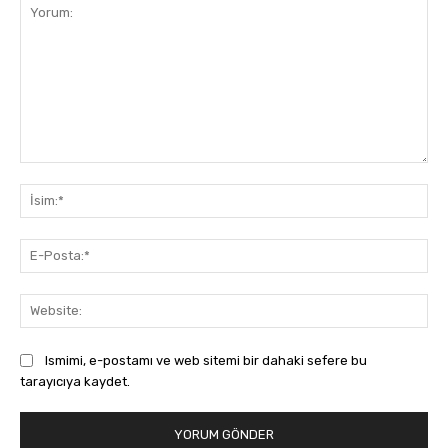
Yorum:
İsi
E-
Pos
Web
Ismimi, e-postamı ve web sitemi bir dahaki sefere bu
tarayıcıya kaydet.