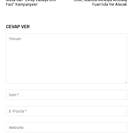
Faiz” Kampanyası!
Fuarı’nda Yer Alacak
CEVAP VER
Yorum:
İsi
E-
Pos
Web