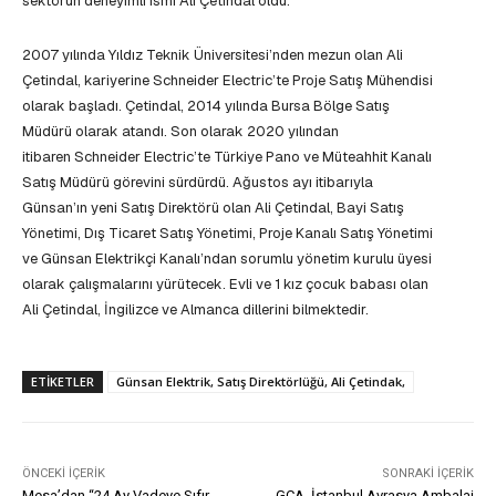
sektörün deneyimli ismi Ali Çetindal oldu.
2007 yılında Yıldız Teknik Üniversitesi’nden mezun olan Ali
Çetindal, kariyerine Schneider Electric’te Proje Satış Mühendisi
olarak başladı. Çetindal, 2014 yılında Bursa Bölge Satış
Müdürü olarak atandı. Son olarak 2020 yılından
itibaren Schneider Electric’te Türkiye Pano ve Müteahhit Kanalı
Satış Müdürü görevini sürdürdü. Ağustos ayı itibarıyla
Günsan’ın yeni Satış Direktörü olan Ali Çetindal, Bayi Satış
Yönetimi, Dış Ticaret Satış Yönetimi, Proje Kanalı Satış Yönetimi
ve Günsan Elektrikçi Kanalı’ndan sorumlu yönetim kurulu üyesi
olarak çalışmalarını yürütecek. Evli ve 1 kız çocuk babası olan
Ali Çetindal, İngilizce ve Almanca dillerini bilmektedir.
ETIKETLER
Günsan Elektrik, Satış Direktörlüğü, Ali Çetindak,
ÖNCEKI İÇERIK
SONRAKI İÇERIK
Mesa’dan “24 Ay Vadeye Sıfır
GCA, İstanbul Avrasya Ambalaj