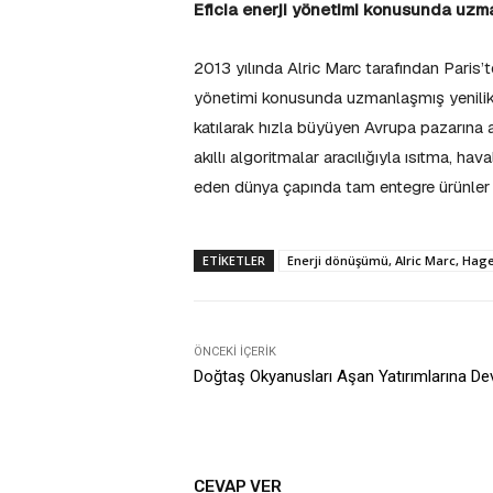
Eficia enerji yönetimi konusunda uzman
2013 yılında Alric Marc tarafından Paris’te
yönetimi konusunda uzmanlaşmış yenilikçi 
katılarak hızla büyüyen Avrupa pazarına
akıllı algoritmalar aracılığıyla ısıtma, h
eden dünya çapında tam entegre ürünler ve
ETIKETLER
Enerji dönüşümü, Alric Marc, Hage
ÖNCEKI İÇERIK
Doğtaş Okyanusları Aşan Yatırımlarına D
CEVAP VER