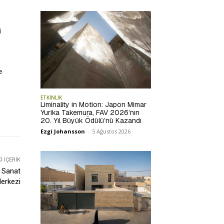
i
e
ETKİNLİK
Liminality in Motion: Japon Mimar
Yurika Takemura, FAV 2026’nın
20. Yıl Büyük Ödülü’nü Kazandı
Ezgi Johansson
-
5 Ağustos 2026
 İÇERIK
r Sanat
erkezi