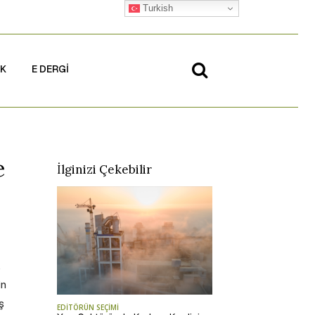
Turkish
İK
E DERGİ
e
İlginizi Çekebilir
.
in
ş
EDİTÖRÜN SEÇİMİ