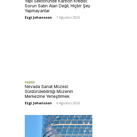
Yapı Sektöründe Karbon Kredisi:
Sorun Satın Alan Değil, Hiçbir Şey
Yapmayanlar
Ezgi Johansson
-
7 Ağustos 2026
HABER
Nevada Sanat Müzesi:
Sürdürülebilirliği Müzenin
Merkezine Yerleştirmek
Ezgi Johansson
-
6 Ağustos 2026