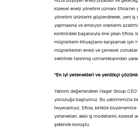
Hızla büyüyen enerji piyasası ve geleceğin
küresel enerji yönetimi uzmanı Eficia’nın ç
yönetimi ürünlerini güçlendirerek, yeni iş
yapmasına ve emisyon oranlarını azaltma
kontroldeki başarısıyla öne çıkan Eficia, 
müşterilerin ihtiyaçlarını karşılamak için
müşterilerinin enerji ve çevresel zorlukla
sektörde tanınmış uzmanlıklarından yara
“En iyi yetenekleri ve yenilikçi çözüml
Yatırımı değerlendiren Hager Group CEO’su
yolculuğa başlıyoruz. Bu yatırımımızla bi
heyecanlıyız. Eficia, birlikte büyümemize 
yetenekleri, akıllı iş modellerini, küresel 
şeklinde konuştu.