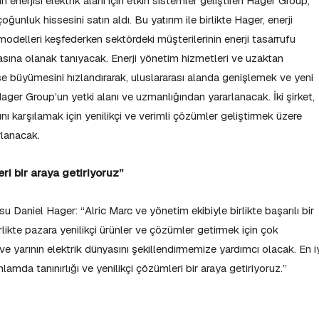
 enerjisi elektrik alanı için etkin sistemler geliştiren Hager Group,
oğunluk hissesini satın aldı. Bu yatırım ile birlikte Hager, enerji
 modelleri keşfederken sektördeki müşterilerinin enerji tasarrufu
sına olanak tanıyacak. Enerji yönetim hizmetleri ve uzaktan
ise büyümesini hızlandırarak, uluslararası alanda genişlemek ve yeni
 Hager Group’un yetki alanı ve uzmanlığından yararlanacak. İki şirket,
rını karşılamak için yenilikçi ve verimli çözümler geliştirmek üzere
rlanacak.
eri bir araya getiriyoruz”
 Daniel Hager: “Alric Marc ve yönetim ekibiyle birlikte başarılı bir
rlikte pazara yenilikçi ürünler ve çözümler getirmek için çok
ve yarının elektrik dünyasını şekillendirmemize yardımcı olacak. En i
anlamda tanınırlığı ve yenilikçi çözümleri bir araya getiriyoruz.”