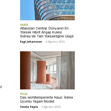
HABER
Atlassian Central: Dünyanın En
Yüksek Hibrit Ahşap Kulesi
Sidney’de Tam Yüksekliğine Ulaştı
Ezgi Johansson
-
6 Ağustos 2026
yi
PROJE
Das wohltemperierte Haus: İklime
Uyumlu Yaşam Modeli
Sevda Yayla
-
5 Ağustos 2026