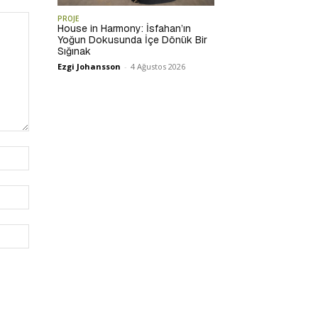
PROJE
House in Harmony: İsfahan’ın
Yoğun Dokusunda İçe Dönük Bir
Sığınak
Ezgi Johansson
-
4 Ağustos 2026
İsim:*
E-
Posta:*
Website: