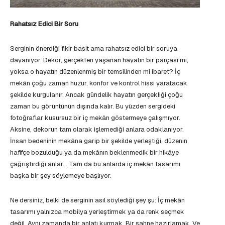
Rahatsız Edici Bir Soru
Serginin önerdiği fikir basit ama rahatsız edici bir soruya
dayanıyor. Dekor, gerçekten yaşanan hayatın bir parçası mı,
yoksa o hayatın düzenlenmiş bir temsilinden mi ibaret? İç
mekân çoğu zaman huzur, konfor ve kontrol hissi yaratacak
şekilde kurgulanır. Ancak gündelik hayatın gerçekliği çoğu
zaman bu görüntünün dışında kalır. Bu yüzden sergideki
fotoğraflar kusursuz bir iç mekân göstermeye çalışmıyor.
Aksine, dekorun tam olarak işlemediği anlara odaklanıyor.
İnsan bedeninin mekâna garip bir şekilde yerleştiği, düzenin
hafifçe bozulduğu ya da mekânın beklenmedik bir hikâye
çağrıştırdığı anlar… Tam da bu anlarda iç mekân tasarımı
başka bir şey söylemeye başlıyor.
Ne dersiniz, belki de serginin asıl söylediği şey şu: İç mekân
tasarımı yalnızca mobilya yerleştirmek ya da renk seçmek
değil. Aynı zamanda bir anlatı kurmak. Bir sahne hazırlamak. Ve