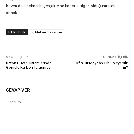
bazen de o sahnenin gerçekte ne kadar kırılgan olduğunu fark
etmek.
ETIKETLER
İç Mekan Tasarımı
ÖNCEKI İÇERIK
SONRAKI İÇERIK
Beton Duvar Sistemlerinde
Ofis Bir Meydan Gibi İşleyebilir
Gömülü Karbon Tartışması
mi?
CEVAP VER