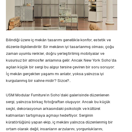
Bilindiği üzere iç mekân tasarımı genellikle konfor, estetik ve
düzenle ilişkilendirilir. Bir mekânın iyi tasarlanmış olması, çoğu
zaman uyumlu renkler, doğru yerleştirilmiş mobilyalar ve
kusursuz bir atmosfer anlamına gelir. Ancak New York Soho’da
açılan küçük bir sergi bu algıyı tersine çeviren bir soru soruyor:
İç mekân gerçekten yaşamı mı anlatır, yoksa yalnızca iyi
kurgulanmış bir sahne midir? Sizce?..
USM Modular Furniture’ın Soho’daki galerisinde düzenlenen
sergi, yalnızca birkaç fotoğraftan oluşuyor. Ancak bu küçük
seçki, dekorasyonun arkasındaki psikolojik ve kültürel
katmanları tartışmaya açmayı hedefliyor. Serginin
küratörlüğünü yapan ekip, iç mekânı yalnızca düzenlenmiş bir
ortam olarak değil, insanların arzularını, yorgunluklarını,