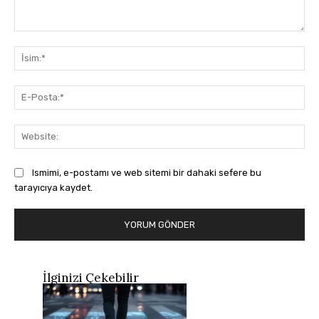
Yorum:
İsi
E-
Pos
Web
Ismimi, e-postamı ve web sitemi bir dahaki sefere bu
tarayıcıya kaydet.
İlginizi Çekebilir