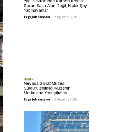
Yapı Sektöründe Karbon Kredisi:
Sorun Satın Alan Değil, Hiçbir Şey
Yapmayanlar
Ezgi Johansson
-
7 Ağustos 2026
HABER
Nevada Sanat Müzesi:
Sürdürülebilirliği Müzenin
Merkezine Yerleştirmek
Ezgi Johansson
-
6 Ağustos 2026