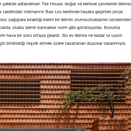
ir şekilde adlandırılan Tile House, doğal ve kentsel çevresinin iklims
s tarafından Vietnam’ın Bao Loc kentinde hayata geçirilen proje,
ız yağışlara bıraktığı belirli bir iklimin olumsuzluklarının üstesinden
larda, oluklu demir barınaklar norm gibi görünüyordu. Bununla
rin hava bir soru ortaya çıkardı: ‘Bu ev iklimle ne kadar iyi uyum
 için birlikteliği teşvik etmek üzere tasarlanan duyusal tasarımıyla