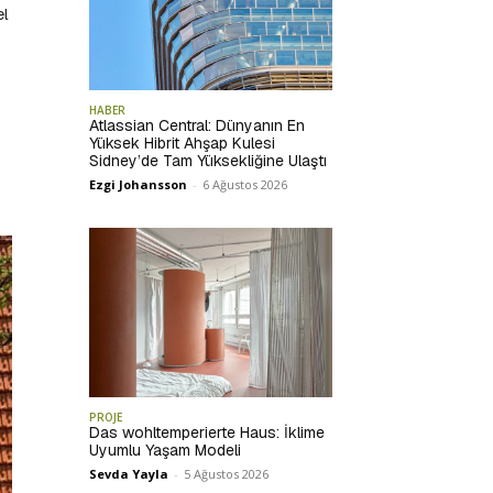
el
HABER
Atlassian Central: Dünyanın En
Yüksek Hibrit Ahşap Kulesi
Sidney’de Tam Yüksekliğine Ulaştı
Ezgi Johansson
-
6 Ağustos 2026
PROJE
Das wohltemperierte Haus: İklime
Uyumlu Yaşam Modeli
Sevda Yayla
-
5 Ağustos 2026