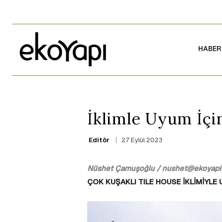
HABER
İklimle Uyum İçi
27 Eylül 2023
Editör
Nüshet Çamuşoğlu / nushet@ekoyapid
ÇOK KUŞAKLI TILE HOUSE İKLİMİYLE 