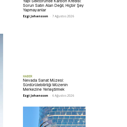
Yapı Sektöründe Karbon Kredisi:
Sorun Satın Alan Değil, Hiçbir Şey
Yapmayanlar
Ezgi Johansson
-
7 Ağustos 2026
HABER
Nevada Sanat Müzesi:
Sürdürülebilirliği Müzenin
Merkezine Yerleştirmek
Ezgi Johansson
-
6 Ağustos 2026