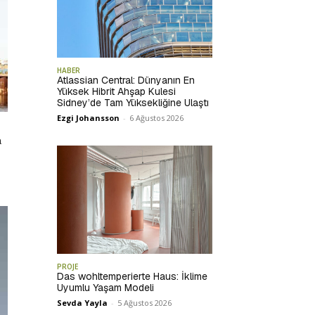
HABER
Atlassian Central: Dünyanın En
Yüksek Hibrit Ahşap Kulesi
Sidney’de Tam Yüksekliğine Ulaştı
Ezgi Johansson
-
6 Ağustos 2026
a
PROJE
Das wohltemperierte Haus: İklime
Uyumlu Yaşam Modeli
Sevda Yayla
-
5 Ağustos 2026