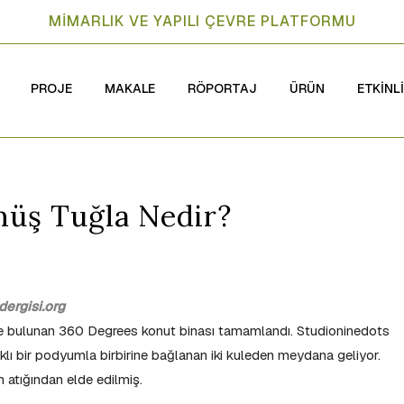
MİMARLIK VE YAPILI ÇEVRE PLATFORMU
PROJE
MAKALE
RÖPORTAJ
ÜRÜN
ETKİNL
müş Tuğla Nedir?
ergisi.org
 bulunan 360 Degrees konut binası tamamlandı. Studioninedots
lı bir podyumla birbirine bağlanan iki kuleden meydana geliyor.
m atığından elde edilmiş.