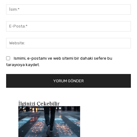
Yorum:
İsi
E-
Pos
Web
Ismimi, e-postamı ve web sitemi bir dahaki sefere bu
tarayıcıya kaydet.
İlginizi Çekebilir