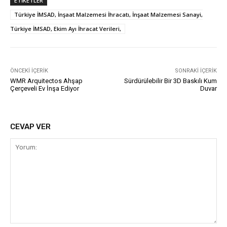
ETIKETLER
Türkiye İMSAD, İnşaat Malzemesi İhracatı, İnşaat Malzemesi Sanayi,
Türkiye İMSAD, Ekim Ayı İhracat Verileri,
ÖNCEKI İÇERIK
SONRAKI İÇERIK
WMR Arquitectos Ahşap
Sürdürülebilir Bir 3D Baskılı Kum
Çerçeveli Ev İnşa Ediyor
Duvar
CEVAP VER