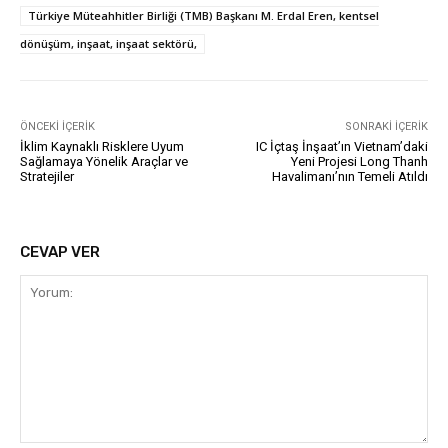
Türkiye Müteahhitler Birliği (TMB) Başkanı M. Erdal Eren, kentsel
dönüşüm, inşaat, inşaat sektörü,
ÖNCEKI İÇERIK
SONRAKI İÇERIK
İklim Kaynaklı Risklere Uyum
IC İçtaş İnşaat’ın Vietnam’daki
Sağlamaya Yönelik Araçlar ve
Yeni Projesi Long Thanh
Stratejiler
Havalimanı’nın Temeli Atıldı
CEVAP VER