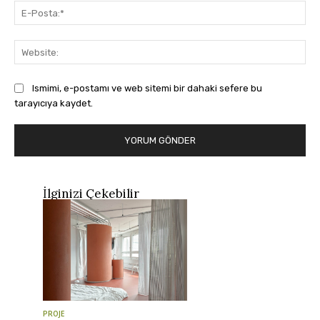
E-
Pos
Web
Ismimi, e-postamı ve web sitemi bir dahaki sefere bu
tarayıcıya kaydet.
İlginizi Çekebilir
PROJE