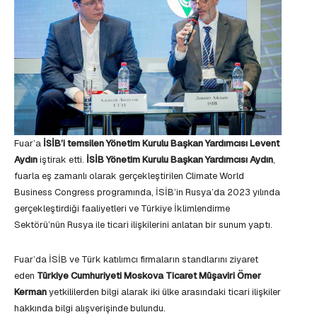
Fuar’a
İSİB’i temsilen Yönetim Kurulu Başkan Yardımcısı Levent
Aydın
iştirak etti.
İSİB Yönetim Kurulu Başkan Yardımcısı Aydın
,
fuarla eş zamanlı olarak gerçekleştirilen Climate World
Business Congress programında, İSİB’in Rusya’da 2023 yılında
gerçekleştirdiği faaliyetleri ve Türkiye İklimlendirme
Sektörü’nün Rusya ile ticari ilişkilerini anlatan bir sunum yaptı.
Fuar’da İSİB ve Türk katılımcı firmaların standlarını ziyaret
eden
Türkiye Cumhuriyeti Moskova Ticaret Müşaviri Ömer
Kerman
yetkililerden bilgi alarak iki ülke arasındaki ticari ilişkiler
hakkında bilgi alışverişinde bulundu.