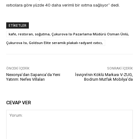
ısıtıcılara göre yüzde 40 daha verimli bir ısıtma sağlıyor” dedi.
ETIKETLER
kafe, restoran, soğutma, Çukurova Isı Pazarlama Müdürü Osman Ünlü,
Çukurova Isı, Goldsun Elite seramik plakalı radyant ısıtıcı,
ÖNCEKI İÇERIK
SONRAKI İÇERIK
Nexonya’dan Sapanca’da Yeni
İsviçre’nin Köklü Markası V-ZUG,
Yatırım: Nefes Villaları
Bodrum Mutfak Mobilya’da
CEVAP VER