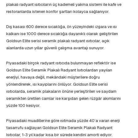
plakalı radyant ısıtıcıların üç kademeli yakma sistemi ile kafe ve
restoranlarda istenen konfor şartları kolayca sağlanıyor.
Dış kasası 600 derece sıcaklığa, ön yüzeyindeki ızgara ve ısı
kalkanı ise 1000 derece sıcaklığa dayanıklı olarak geliştirilen
Goldsun Elite serisi seramik plakalı radyant ısıtıcılar, açık
alanlarda uzun yıllar güvenli çalışma avantajı sunuyor.
Piyasadaki birçok radyant ısıtıcıda bulunmayan reflektör ise
Goldsun Elite Seramik Plakalı Radyant Isıtıcılardan yayılan
enerjiyi, havaya değil, mekândaki müşterilere doğru
yönlendirerek, ısı kayıplarını önlüyor. Goldsun Elite serisi
ısıtıcılarda, seramik plakaların önüne yerleştirilen ve saydam
seramikten üretilen camlar ise karşıdan gelen rüzgâr akımlarını
yüzde 100 kesiyor.
Piyasadaki muadillerine göre ısıtmada yüzde 40’a varan enerji
tasarrufu sağlayan Goldsun Elite Seramik Plakalı Radyant
Isıtıcılar, 1-3 yıl kadar kısa bir sürede kendini amorti ediyor.