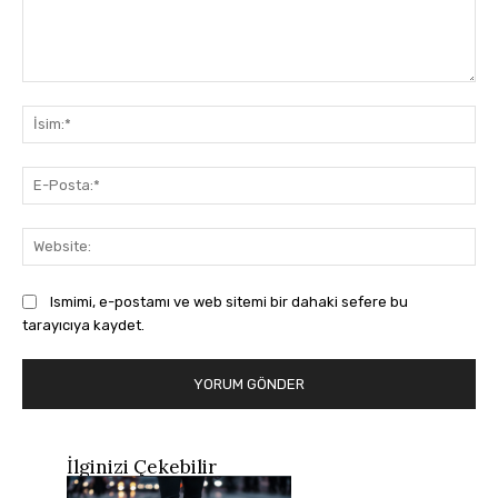
Yorum:
İsi
E-
Pos
Web
Ismimi, e-postamı ve web sitemi bir dahaki sefere bu
tarayıcıya kaydet.
İlginizi Çekebilir