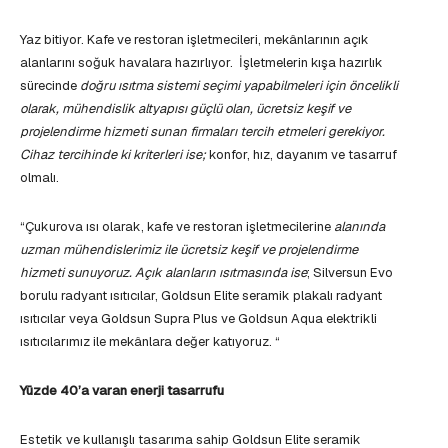
Yaz bitiyor. Kafe ve restoran işletmecileri, mekânlarının açık
alanlarını soğuk havalara hazırlıyor. İşletmelerin kışa hazırlık
sürecinde
doğru ısıtma sistemi seçimi yapabilmeleri için öncelikli
olarak, mühendislik altyapısı güçlü olan, ücretsiz keşif ve
projelendirme hizmeti sunan firmaları tercih etmeleri gerekiyor.
Cihaz tercihinde ki kriterleri ise;
konfor, hız, dayanım ve tasarruf
olmalı.
“Çukurova ısı olarak, kafe ve restoran işletmecilerine
alanında
uzman mühendislerimiz ile ücretsiz keşif ve projelendirme
hizmeti sunuyoruz. Açık alanların ısıtmasında ise
; Silversun Evo
borulu radyant ısıtıcılar, Goldsun Elite seramik plakalı radyant
ısıtıcılar veya Goldsun Supra Plus ve Goldsun Aqua elektrikli
ısıtıcılarımız ile mekânlara değer katıyoruz. “
Yüzde 40’a varan enerji tasarrufu
Estetik ve kullanışlı tasarıma sahip Goldsun Elite seramik