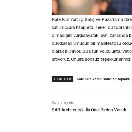
Kale Kilit Yurt İçi Satış ve Pazarlama Di
katılımcılara hitap etti. Teker, bu toplant
olmadığını vurgulayarak, aynı zamanda bi
duydukları umudun bir manifestosu olduğunu
olarak biliniyor. Bu uzun yolculukta, yetki
istiyoruz. Onlara sonsuz teşekkürlerimizi i
ETIKETLER
Kale Kilit, Yetkili satıcılar, toplantı,
ÖNCEKI İÇERIK
BAB Architects’e İki Ödül Birden Verildi