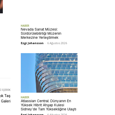
HABER
Nevada Sanat Müzesi:
Sürdürülebilirliği Müzenin
Merkezine Yerleştirmek
Ezgi Johansson
-
6 Ağustos 2026
 İÇERIK
çık Taş
HABER
Atlassian Central: Dünyanın En
Galeri
Yüksek Hibrit Ahşap Kulesi
Sidney’de Tam Yüksekliğine Ulaştı
Ezgi Johansson
-
6 Ağustos 2026