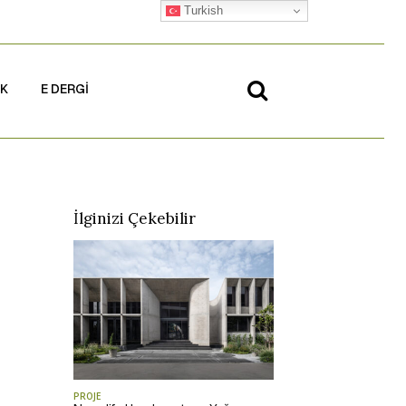
Turkish
İK
E DERGİ
İlginizi Çekebilir
PROJE