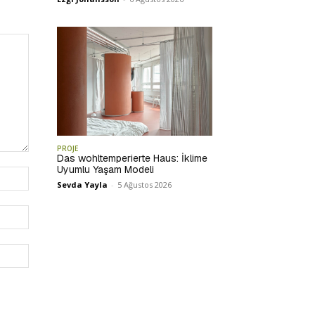
PROJE
Das wohltemperierte Haus: İklime
Uyumlu Yaşam Modeli
İsim:*
Sevda Yayla
-
5 Ağustos 2026
E-
Posta:*
Website: