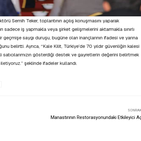
rektörü Semih Teker, toplantının açılış konuşmasını yaparak
ının sadece iş yapmakla veya şirket gelişmelerini aktarmakla sınırlı
r geçmişe saygı duruşu, bugüne olan inançlarının ifadesi ve yarına
 belirtti. Ayrıca, “Kale Kilit, Türkiye’de 70 yıldır güvenliğin kalesi
li satıcılarımızın gösterdiği destek ve gayretlerin değerini belirtmek
letiyoruz.” şeklinde ifadeler kullandı.
SONRAKI
Manastırının Restorasyonundaki Etkileyici A