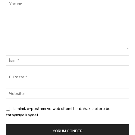
Yorum:
İsi
E-
Pos
Web
Ismimi, e-postamı ve web sitemi bir dahaki sefere bu
tarayıcıya kaydet.