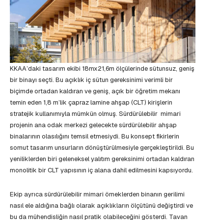
KKAA’daki tasarım ekibi 18mx21,6m ölçülerinde sütunsuz, geniş
bir binayı seçti. Bu açıklık iç sütun gereksinimi verimli bir
biçimde ortadan kaldıran ve geniş, açık bir öğretim mekanı
temin eden 1,8 m’lik çapraz lamine ahşap (CLT) kirişlerin
stratejik kullanımıyla mümkün olmuş. Sürdürülebilir mimari
projenin ana odak merkezi gelecekte sürdürülebilir ahşap
binalarının olasılığını temsil etmesiydi. Bu konsept fikirlerin
somut tasarım unsurların dönüştürülmesiyle gerçekleştirildi. Bu
yeniliklerden biri geleneksel yalıtım gereksinimi ortadan kaldıran
monolitik bir CLT yapısının iç alana dahil edilmesini kapsıyordu.
Ekip ayrıca sürdürülebilir mimari örneklerden binanın gerilimi
nasıl ele aldığına bağlı olarak açıklıkların ölçütünü değiştirdi ve
bu da mühendisliğin nasıl pratik olabileceğini gösterdi. Tavan