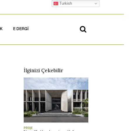
Turkish
İK
E DERGİ
İlginizi Çekebilir
PROJE