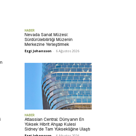
HABER
Nevada Sanat Müzesi:
Sürdürülebilirliği Müzenin
Merkezine Yerleştirmek
Ezgi Johansson
-
6 Ağustos 2026
im
HABER
i
Atlassian Central: Dünyanın En
Yüksek Hibrit Ahşap Kulesi
Sidney’de Tam Yüksekliğine Ulaştı
Ezgi Johansson
-
6 Ağustos 2026