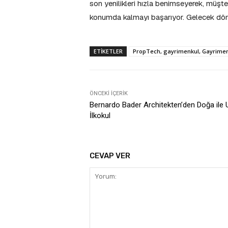
son yenilikleri hızla benimseyerek, müşter
konumda kalmayı başarıyor. Gelecek dönem
ETIKETLER
PropTech, gayrimenkul, Gayrimenku
ÖNCEKI İÇERIK
Bernardo Bader Architekten’den Doğa ile 
İlkokul
CEVAP VER