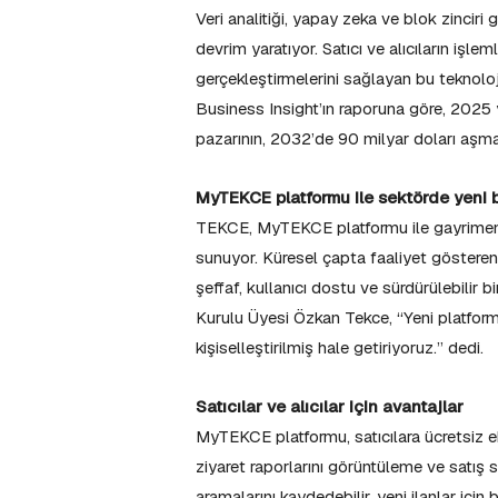
Veri analitiği, yapay zeka ve blok zinciri
devrim yaratıyor. Satıcı ve alıcıların işleml
gerçekleştirmelerini sağlayan bu teknolojil
Business Insight’ın raporuna göre, 2025 y
pazarının, 2032’de 90 milyar doları aşma
MyTEKCE platformu ile sektörde yeni b
TEKCE, MyTEKCE platformu ile gayrimenkul t
sunuyor. Küresel çapta faaliyet gösteren 
şeffaf, kullanıcı dostu ve sürdürülebili
Kurulu Üyesi Özkan Tekce, “Yeni platformu
kişiselleştirilmiş hale getiriyoruz.” dedi.
Satıcılar ve alıcılar için avantajlar
MyTEKCE platformu, satıcılara ücretsiz e
ziyaret raporlarını görüntüleme ve satış 
aramalarını kaydedebilir, yeni ilanlar için b