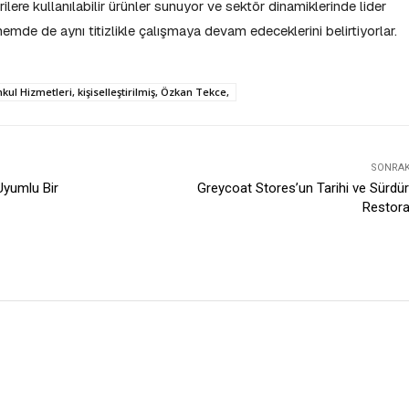
ilere kullanılabilir ürünler sunuyor ve sektör dinamiklerinde lider
de de aynı titizlikle çalışmaya devam edeceklerini belirtiyorlar.
l Hizmetleri, kişiselleştirilmiş, Özkan Tekce,
SONRAKI
Uyumlu Bir
Greycoat Stores’un Tarihi ve Sürdürü
Restor