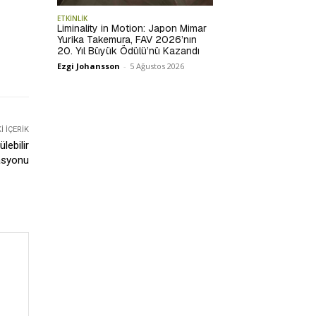
ETKİNLİK
Liminality in Motion: Japon Mimar
Yurika Takemura, FAV 2026’nın
20. Yıl Büyük Ödülü’nü Kazandı
Ezgi Johansson
-
5 Ağustos 2026
 İÇERIK
lebilir
asyonu