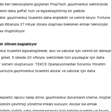
 gibi ileri teknolojilerle güçlenen PropTech, gayrimenkul sektöründe
erini daha şeffaf, hızlı ve kişiselleştirilmiş bir şekilde
er, gayrimenkul ticaretini daha erişilebilir ve verimli kılıyor. Fortune
ılı itibarıyla 37 milyar dolara ulaşması beklenen emlak teknolojisi
sı öngörülüyor.
ir dönem başlatılıyor
icaretini kişiselleştirerek, alıcı ve satıcılar için verimli bir deney
şirket, 5 ülkede 20 ofisiyle, sektördeki tüm paydaşlar için daha
r bir sistem oluşturuyor. TEKCE Operasyonlardan Sorumlu Yönetim
muzla gayrimenkul ticaretini alıcılar ve satıcılar için daha
kspertiz raporu talep etme, gayrimenkul durumlarını izleme, müşter
sürecini çevrimiçi yönetme imkânı sunuyor. Alıcılar ise emlak
ildirim alabilir, satış danışmanlarıyla hızlı iletişim kurabilir ve favori