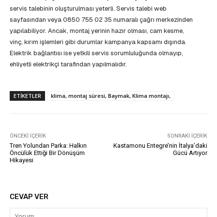
servis talebinin oluşturulması yeterli. Servis talebi web
sayfasından veya 0850 755 02 35 numaralı çağrı merkezinden
yapılabiliyor. Ancak, montaj yerinin hazır olması, cam kesme,
vinç, kırım işlemleri gibi durumlar kampanya kapsamı dışında.
Elektrik bağlantısı ise yetkili servis sorumluluğunda olmayıp,
ehliyetli elektrikçi tarafından yapılmalıdır.
ETIKETLER
klima, montaj süresi, Baymak, Klima montajı,
ÖNCEKI İÇERIK
SONRAKI İÇERIK
Tren Yolundan Parka: Halkın
Kastamonu Entegre’nin İtalya’daki
Öncülük Ettiği Bir Dönüşüm
Gücü Artıyor
Hikayesi
CEVAP VER