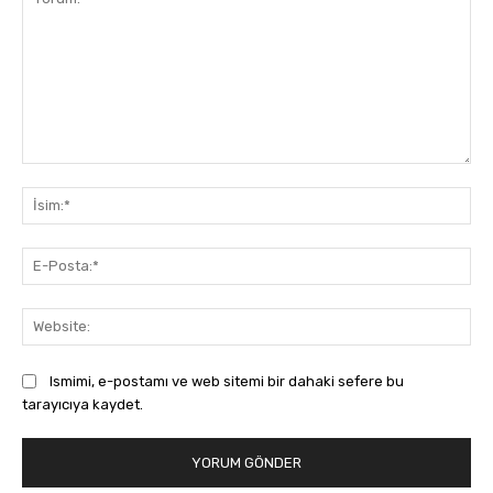
Yorum:
İsi
E-
Pos
Web
Ismimi, e-postamı ve web sitemi bir dahaki sefere bu
tarayıcıya kaydet.