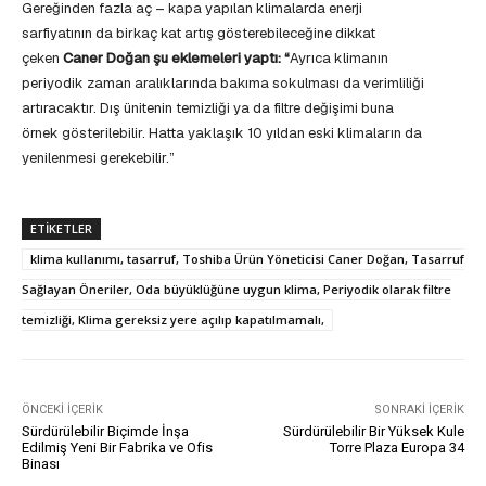
Gereğinden fazla aç – kapa yapılan klimalarda enerji
sarfiyatının da birkaç kat artış gösterebileceğine dikkat
çeken
Caner Doğan şu eklemeleri yaptı: “
Ayrıca klimanın
periyodik zaman aralıklarında bakıma sokulması da verimliliği
artıracaktır. Dış ünitenin temizliği ya da filtre değişimi buna
örnek gösterilebilir. Hatta yaklaşık 10 yıldan eski klimaların da
yenilenmesi gerekebilir.”
ETIKETLER
klima kullanımı, tasarruf, Toshiba Ürün Yöneticisi Caner Doğan, Tasarruf
Sağlayan Öneriler, Oda büyüklüğüne uygun klima, Periyodik olarak filtre
temizliği, Klima gereksiz yere açılıp kapatılmamalı,
ÖNCEKI İÇERIK
SONRAKI İÇERIK
Sürdürülebilir Biçimde İnşa
Sürdürülebilir Bir Yüksek Kule
Edilmiş Yeni Bir Fabrika ve Ofis
Torre Plaza Europa 34
Binası