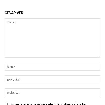
CEVAP VER
Yorum:
İsi
E-
Pos
Web
Ismimi, e-postamı ve web sitemi bir dahaki sefere bu