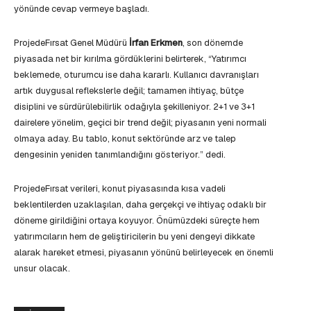
yönünde cevap vermeye başladı.
ProjedeFırsat Genel Müdürü
İrfan Erkmen
, son dönemde
piyasada net bir kırılma gördüklerini belirterek, “Yatırımcı
beklemede, oturumcu ise daha kararlı. Kullanıcı davranışları
artık duygusal reflekslerle değil; tamamen ihtiyaç, bütçe
disiplini ve sürdürülebilirlik odağıyla şekilleniyor. 2+1 ve 3+1
dairelere yönelim, geçici bir trend değil; piyasanın yeni normali
olmaya aday. Bu tablo, konut sektöründe arz ve talep
dengesinin yeniden tanımlandığını gösteriyor.” dedi.
ProjedeFırsat verileri, konut piyasasında kısa vadeli
beklentilerden uzaklaşılan, daha gerçekçi ve ihtiyaç odaklı bir
döneme girildiğini ortaya koyuyor. Önümüzdeki süreçte hem
yatırımcıların hem de geliştiricilerin bu yeni dengeyi dikkate
alarak hareket etmesi, piyasanın yönünü belirleyecek en önemli
unsur olacak.