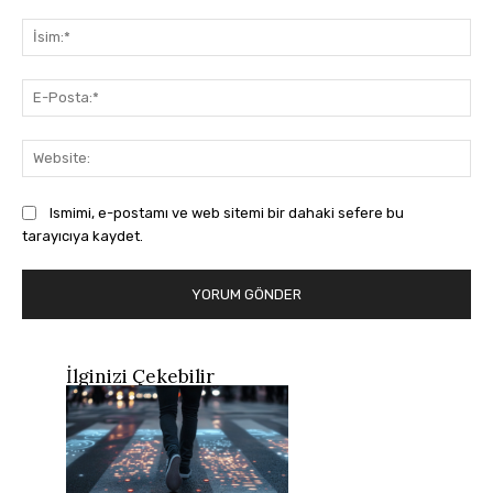
Yorum:
İsi
E-
Pos
Web
Ismimi, e-postamı ve web sitemi bir dahaki sefere bu
tarayıcıya kaydet.
İlginizi Çekebilir