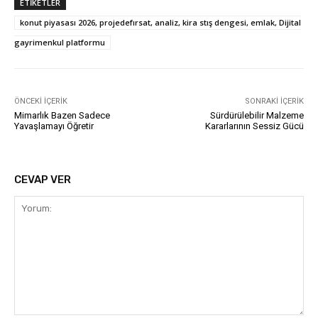
ETIKETLER
konut piyasası 2026, projedefırsat, analiz, kira stış dengesi, emlak, Dijital
gayrimenkul platformu
ÖNCEKI İÇERIK
SONRAKI İÇERIK
Mimarlık Bazen Sadece
Sürdürülebilir Malzeme
Yavaşlamayı Öğretir
Kararlarının Sessiz Gücü
CEVAP VER