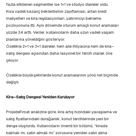
fazla etkilenen segmentler ise 1+1 ve stüdyo daireler oldu.
Kısa vadeli kazanç beklentisinin zayıflaması, artan kredi
maliyetleri ve kira regülasyonları, yatırımcıyı bekleme
pozisyonuna itti. Aynı dönemde oturum amaçlı konut aramaları
yüzde 34 arttı. Veriler, kullanıcıların daha uzun vadeli yaşam
planlarına yöneldiğini gösteriyor.
Özellikle 2+1 ve 3+1 daireler, hem aile ihtiyacına hem de kira–
satış dengesi açısından daha rasyonel bir tercih olarak öne
çıkıyor.
Özellikle büyükşehirlerde konut aramalarının yönü net biçimde
değişti.
Kira–Satış Dengesi Yeniden Kuruluyor
ProjedeFırsat analizine göre, kira artış hızındaki yavaşlama ve
satış fiyatlarındaki durağanlık, konut tercihlerinde yeni bir
denge oluşturdu. Kullanıcıların önemli bir bölümü, “kirada
kalmak mı, satın almak mı” sorusuna yeniden satın alma