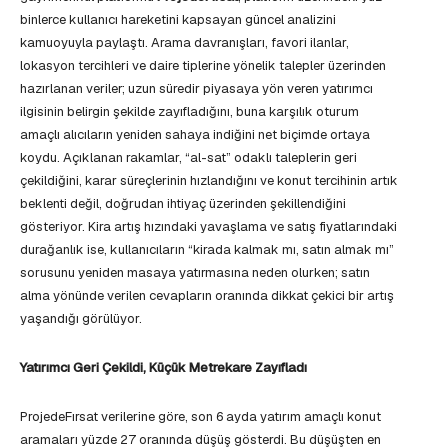
binlerce kullanıcı hareketini kapsayan güncel analizini
kamuoyuyla paylaştı. Arama davranışları, favori ilanlar,
lokasyon tercihleri ve daire tiplerine yönelik talepler üzerinden
hazırlanan veriler; uzun süredir piyasaya yön veren yatırımcı
ilgisinin belirgin şekilde zayıfladığını, buna karşılık oturum
amaçlı alıcıların yeniden sahaya indiğini net biçimde ortaya
koydu. Açıklanan rakamlar, “al-sat” odaklı taleplerin geri
çekildiğini, karar süreçlerinin hızlandığını ve konut tercihinin artık
beklenti değil, doğrudan ihtiyaç üzerinden şekillendiğini
gösteriyor. Kira artış hızındaki yavaşlama ve satış fiyatlarındaki
durağanlık ise, kullanıcıların “kirada kalmak mı, satın almak mı”
sorusunu yeniden masaya yatırmasına neden olurken; satın
alma yönünde verilen cevapların oranında dikkat çekici bir artış
yaşandığı görülüyor.
Yatırımcı Geri Çekildi, Küçük Metrekare Zayıfladı
ProjedeFırsat verilerine göre, son 6 ayda yatırım amaçlı konut
aramaları yüzde 27 oranında düşüş gösterdi. Bu düşüşten en