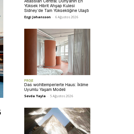
Atlassian Central: Dünyanın En
Yüksek Hibrit Ahşap Kulesi
Sidney’de Tam Yüksekliğine Ulaştı
Ezgi Johansson
-
6 Ağustos 2026
PROJE
Das wohltemperierte Haus: İklime
Uyumlu Yaşam Modeli
Sevda Yayla
-
5 Ağustos 2026
5