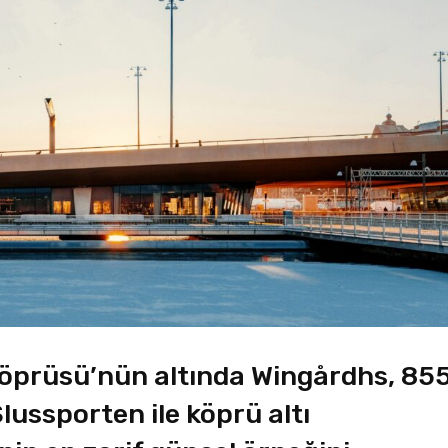
Köprüsü’nün altında Wingårdhs, 85
lussporten ile köprü altı