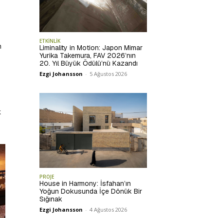
ETKİNLİK
n
Liminality in Motion: Japon Mimar
Yurika Takemura, FAV 2026’nın
20. Yıl Büyük Ödülü’nü Kazandı
Ezgi Johansson
-
5 Ağustos 2026
k
PROJE
House in Harmony: İsfahan’ın
Yoğun Dokusunda İçe Dönük Bir
Sığınak
Ezgi Johansson
-
4 Ağustos 2026