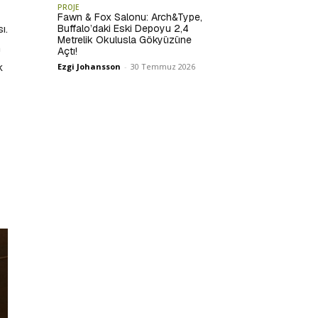
PROJE
Fawn & Fox Salonu: Arch&Type,
Buffalo’daki Eski Depoyu 2,4
ı.
Metrelik Okulusla Gökyüzüne
n
Açtı!
k
Ezgi Johansson
-
30 Temmuz 2026