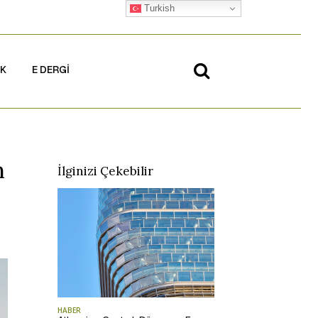
Turkish
İK
E DERGİ
n
İlginizi Çekebilir
HABER