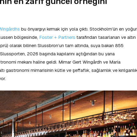
in en zarif güncel örneğini
Wingårdhs
bu önyargıyı kırmak için yola çıktı. Stockholm’ün en yoğu
Slussen bölgesinde,
Foster + Partners
tarafından tasarlanan ve altın
öprü) olarak bilinen Slussbron’un tam altında, suya bakan 855
. Slussporten, 2026 başında kapılarını açtığından bu yana
tronomi mekanı haline geldi. Mimar Gert Wingårdh ve Maria
tı gastronomi mimarisinin kütle ve şeffaflık, sağlamlık ve kırılganlı
or.