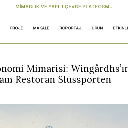
MİMARLIK VE YAPILI ÇEVRE PLATFORMU
PROJE
MAKALE
RÖPORTAJ
ÜRÜN
ETKİNL
onomi Mimarisi: Wingårdhs’ı
am Restoran Slussporten