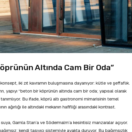
Köprünün Altında Cam Bir Oda”
 konsept, iki zıt kavramın buluşmasına dayanıyor: kütle ve şeffaflık.
, yapıyı “beton bir köprünün altında cam bir oda; yapısal olarak
k tanımlıyor. Bu ifade, köprü altı gastronomi mimarisinin temel
nın ağırlığı ile altındaki mekanın hafifliği arasındaki kontrast.
 suya, Gamla Stan’a ve Södermalm’a kesintisiz manzaralar açıyor.
ğımsız; kendi taşıyıcı sistemiyle ayakta duruyor. Bu bağımsızlık