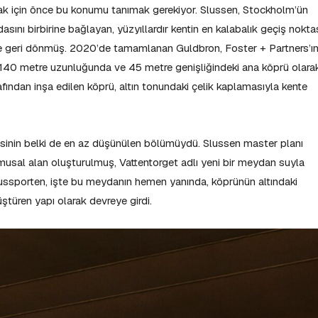
ak için önce bu konumu tanımak gerekiyor. Slussen, Stockholm’ün
ını birbirine bağlayan, yüzyıllardır kentin en kalabalık geçiş noktas
e geri dönmüş. 2020’de tamamlanan Guldbron, Foster + Partners’ı
, 140 metre uzunluğunda ve 45 metre genişliğindeki ana köprü olara
fından inşa edilen köprü, altın tonundaki çelik kaplamasıyla kente
esinin belki de en az düşünülen bölümüydü. Slussen master planı
usal alan oluşturulmuş, Vattentorget adlı yeni bir meydan suyla
lussporten, işte bu meydanın hemen yanında, köprünün altındaki
türen yapı olarak devreye girdi.