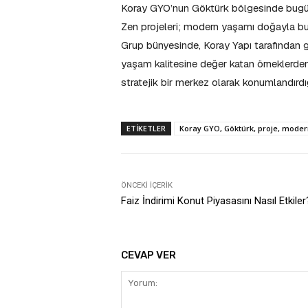
Koray GYO’nun Göktürk bölgesinde bugüne
Zen projeleri; modern yaşamı doğayla bu
Grup bünyesinde, Koray Yapı tarafından g
yaşam kalitesine değer katan örneklerden
stratejik bir merkez olarak konumlandırdı
ETIKETLER
Koray GYO, Göktürk, proje, modern 
ÖNCEKI İÇERIK
Faiz İndirimi Konut Piyasasını Nasıl Etkiler
CEVAP VER