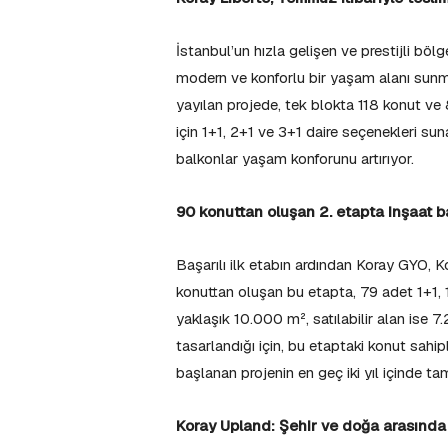
İstanbul’un hızla gelişen ve prestijli böl
modern ve konforlu bir yaşam alanı sunm
yayılan projede, tek blokta 118 konut ve 8
için 1+1, 2+1 ve 3+1 daire seçenekleri sun
balkonlar yaşam konforunu artırıyor.
90 konuttan oluşan 2. etapta inşaat b
Başarılı ilk etabın ardından Koray GYO, Ko
konuttan oluşan bu etapta, 79 adet 1+1, 
yaklaşık 10.000 m², satılabilir alan ise 7.
tasarlandığı için, bu etaptaki konut sahip
başlanan projenin en geç iki yıl içinde 
Koray Upland: Şehir ve doğa arasında