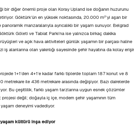
ği bir diğer önemli proje olan Koray Upland ise doğanın huzurunu
etiriyor. Göktürk’ün en yüksek noktasında, 20.000 m²’yi aşan bir
ve panoramik manzaralarıyla ayrıcalıklı bir yaşam sunuyor. Belgrad
ktürk Göleti ve Tabiat Parkı’na ise yalnızca birkaç dakika
şleri ve açık hava aktiviteleri günlük yaşamın bir parçası haline
 iş alanlarına olan yakınlığı sayesinde şehir hayatına da kolay eriş
rojede 1+1’den 4+1’e kadar farklı tiplerde toplam 187 konut ve 8
i 110 metrekare ile 436 metrekare arasında değişiyor. Bazı dairelerde
yor. Bu çeşitlilik, farklı yaşam tarzlarına uygun esnek çözümler
t projesi değil; doğayla iç içe, modern şehir yaşamının tüm
ir yaşam deneyimi vadediyor.
r yaşam kültürü inşa ediyor