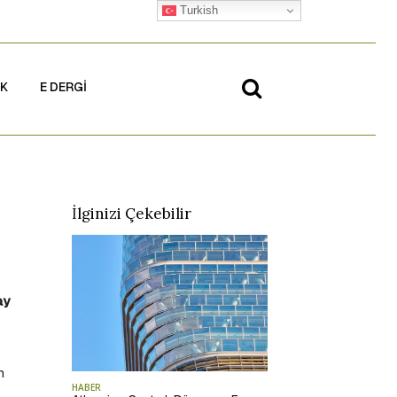
Turkish
İK
E DERGİ
İlginizi Çekebilir
ay
n
HABER