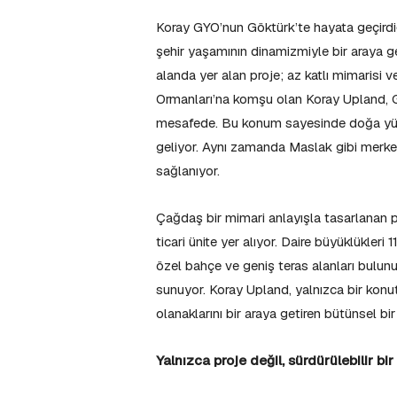
Koray GYO’nun Göktürk’te hayata geçirdi
şehir yaşamının dinamizmiyle bir araya g
alanda yer alan proje; az katlı mimarisi 
Ormanları’na komşu olan Koray Upland, Gö
mesafede. Bu konum sayesinde doğa yürüyü
geliyor. Aynı zamanda Maslak gibi merkezi
sağlanıyor.
Çağdaş bir mimari anlayışla tasarlanan p
ticari ünite yer alıyor. Daire büyüklükler
özel bahçe ve geniş teras alanları bulunu
sunuyor. Koray Upland, yalnızca bir konu
olanaklarını bir araya getiren bütünsel b
Yalnızca proje değil, sürdürülebilir bi