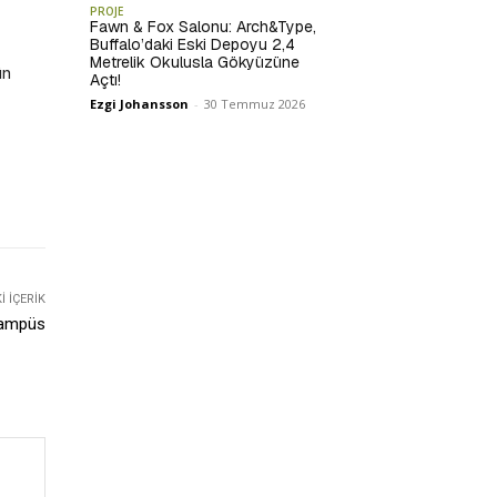
PROJE
Fawn & Fox Salonu: Arch&Type,
Buffalo’daki Eski Depoyu 2,4
Metrelik Okulusla Gökyüzüne
ün
Açtı!
Ezgi Johansson
-
30 Temmuz 2026
 İÇERIK
 Kampüs