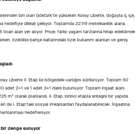
gelerinden biri olan Göktürk’te yükselen Koray Liberte, doğayla iç içe,
a hedefiyle dikkat çekiyor. Toplamda 22.119 metrekarelik alana
 ticari alan yer alıyor. Proje, farklı yaşam tarzlarına hitap edebilme
arken, özellikle bahçe katlarındaki özel kullanım alanları ve geniş
aşladı
ray Liberte II. Etap ile bölgedeki varlığını sürdürüyor. Toplam 90
10 adet 2+1 ve 1 adet 3+1 daire bulunuyor. Toplam inşaat alanı
225 m² olarak planlandı. II. Etap, birinci etapla entegre bir yapıda
leri de I. Etap’taki sosyal imkanlardan faydalanabilecek. İnşaatına
tamamlanması hedefleniyor.
 bir denge sunuyor