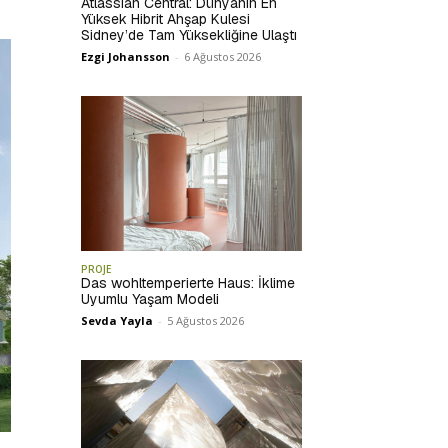
Atlassian Central: Dünyanın En
Yüksek Hibrit Ahşap Kulesi
Sidney’de Tam Yüksekliğine Ulaştı
Ezgi Johansson
-
6 Ağustos 2026
PROJE
Das wohltemperierte Haus: İklime
Uyumlu Yaşam Modeli
Sevda Yayla
-
5 Ağustos 2026