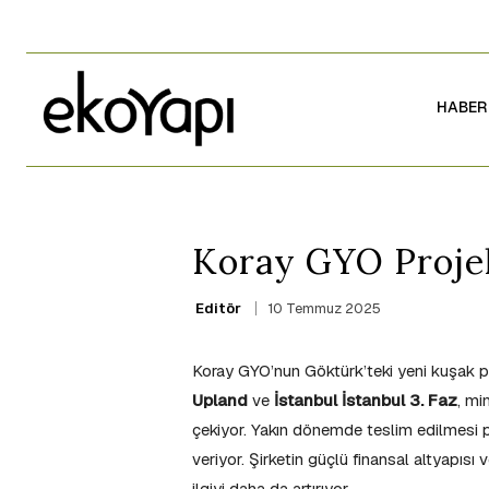
HABER
Koray GYO Proje
10 Temmuz 2025
Editör
Koray GYO’nun Göktürk’teki yeni kuşak pr
Upland
ve
İstanbul İstanbul 3. Faz
, mi
çekiyor. Yakın dönemde teslim edilmesi pla
veriyor. Şirketin güçlü finansal altyapısı
ilgiyi daha da artırıyor.