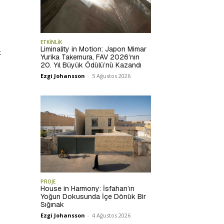
ETKİNLİK
Liminality in Motion: Japon Mimar
k
Yurika Takemura, FAV 2026’nın
20. Yıl Büyük Ödülü’nü Kazandı
Ezgi Johansson
-
5 Ağustos 2026
PROJE
House in Harmony: İsfahan’ın
Yoğun Dokusunda İçe Dönük Bir
Sığınak
Ezgi Johansson
-
4 Ağustos 2026