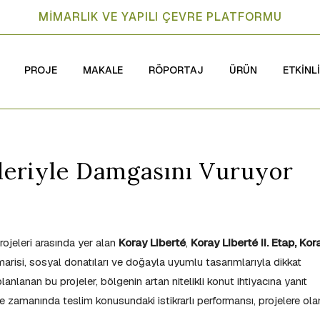
MİMARLIK VE YAPILI ÇEVRE PLATFORMU
PROJE
MAKALE
RÖPORTAJ
ÜRÜN
ETKİNL
leriyle Damgasını Vuruyor
ojeleri arasında yer alan
Koray Liberté
,
Koray Liberté
II. Etap,
Kor
marisi, sosyal donatıları ve doğayla uyumlu tasarımlarıyla dikkat
nlanan bu projeler, bölgenin artan nitelikli konut ihtiyacına yanıt
 ve zamanında teslim konusundaki istikrarlı performansı, projelere ola