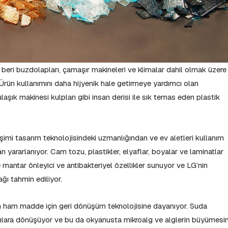
eri buzdolapları, çamaşır makineleri ve klimalar dahil olmak üzere
r. Ürün kullanımını daha hijyenik hale getirmeye yardımcı olan
aşık makinesi kulpları gibi insan derisi ile sık temas eden plastik
şimi tasarım teknolojisindeki uzmanlığından ve ev aletleri kullanım
n yararlanıyor. Cam tozu, plastikler, elyaflar, boyalar ve laminatlar
de mantar önleyici ve antibakteriyel özellikler sunuyor ve LG’nin
ğı tahmin ediliyor.
am ham madde için geri dönüşüm teknolojisine dayanıyor. Suda
lara dönüşüyor ve bu da okyanusta mikroalg ve alglerin büyümesin