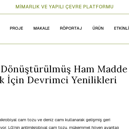
MİMARLIK VE YAPILI ÇEVRE PLATFORMU
PROJE
MAKALE
RÖPORTAJ
ÜRÜN
ETKİNL
i Dönüştürülmüş Ham Madde
k İçin Devrimci Yenilikleri
timikrobiyal cam tozu ve deniz camı kullanarak gelişmiş geri
or. LG’nin antimikrobiyal cam tozu, mükemmel hijyen avantajı