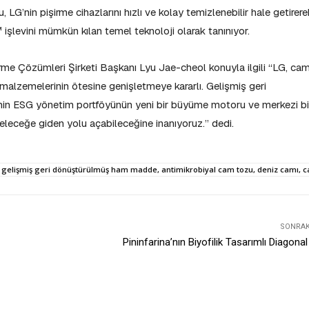
, LG’nin pişirme cihazlarını hızlı ve kolay temizlenebilir hale getirere
işlevini mümkün kılan temel teknoloji olarak tanınıyor.
rme Çözümleri Şirketi Başkanı Lyu Jae-cheol konuyla ilgili “LG, ca
lzemelerinin ötesine genişletmeye kararlı. Gelişmiş geri
in ESG yönetim portföyünün yeni bir büyüme motoru ve merkezi bi
r geleceğe giden yolu açabileceğine inanıyoruz.” dedi.
G), gelişmiş geri dönüştürülmüş ham madde, antimikrobiyal cam tozu, deniz camı, 
SONRAKI
Pininfarina’nın Biyofilik Tasarımlı Diagonal