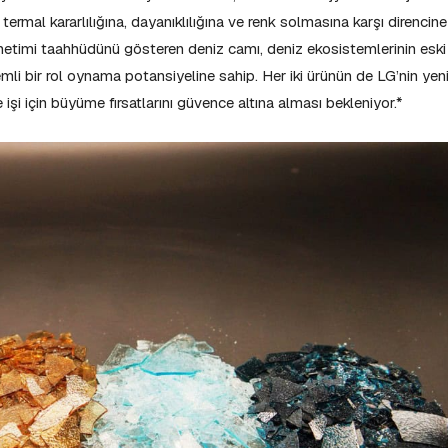
ermal kararlılığına, dayanıklılığına ve renk solmasına karşı direncine
netimi taahhüdünü gösteren deniz camı, deniz ekosistemlerinin eski
li bir rol oynama potansiyeline sahip. Her iki ürünün de LG’nin yen
i için büyüme fırsatlarını güvence altına alması bekleniyor.*