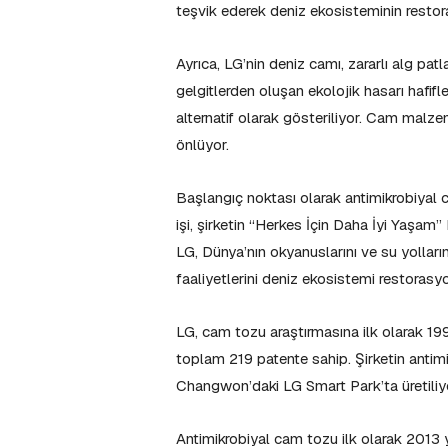
teşvik ederek deniz ekosisteminin resto
Ayrıca, LG’nin deniz camı, zararlı alg p
gelgitlerden oluşan ekolojik hasarı hafif
alternatif olarak gösteriliyor. Cam malze
önlüyor.
Başlangıç noktası olarak antimikrobiya
işi, şirketin “Herkes İçin Daha İyi Yaşa
LG, Dünya’nın okyanuslarını ve su yollar
faaliyetlerini deniz ekosistemi restorasy
LG, cam tozu araştırmasına ilk olarak 19
toplam 219 patente sahip. Şirketin anti
Changwon’daki LG Smart Park’ta üretiliy
Antimikrobiyal cam tozu ilk olarak 2013 