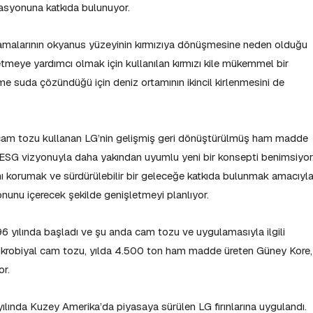
rasyonuna katkıda bulunuyor.
atlamalarının okyanus yüzeyinin kırmızıya dönüşmesine neden olduğu
letmeye yardımcı olmak için kullanılan kırmızı kile mükemmel bir
me suda çözündüğü için deniz ortamının ikincil kirlenmesini de
l cam tozu kullanan LG’nin gelişmiş geri dönüştürülmüş ham madde
m” ESG vizyonuyla daha yakından uyumlu yeni bir konsepti benimsiyor
ını korumak ve sürdürülebilir bir geleceğe katkıda bulunmak amacıyl
onunu içerecek şekilde genişletmeyi planlıyor.
96 yılında başladı ve şu anda cam tozu ve uygulamasıyla ilgili
mikrobiyal cam tozu, yılda 4.500 ton ham madde üreten Güney Kore,
or.
yılında Kuzey Amerika’da piyasaya sürülen LG fırınlarına uygulandı.