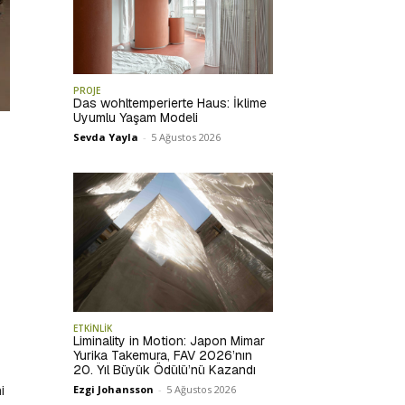
PROJE
Das wohltemperierte Haus: İklime
Uyumlu Yaşam Modeli
Sevda Yayla
-
5 Ağustos 2026
ETKİNLİK
Liminality in Motion: Japon Mimar
Yurika Takemura, FAV 2026’nın
20. Yıl Büyük Ödülü’nü Kazandı
i
Ezgi Johansson
-
5 Ağustos 2026