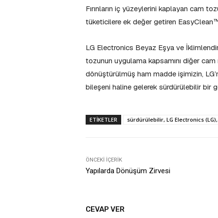
Fırınların iç yüzeylerini kaplayan cam tozu
tüketicilere ek değer getiren EasyClean™ 
LG Electronics Beyaz Eşya ve İklimlendi
tozunun uygulama kapsamını diğer cam ma
dönüştürülmüş ham madde işimizin, LG’n
bileşeni haline gelerek sürdürülebilir bi
ETIKETLER
sürdürülebilir, LG Electronics (L
ÖNCEKI İÇERIK
Yapılarda Dönüşüm Zirvesi
CEVAP VER