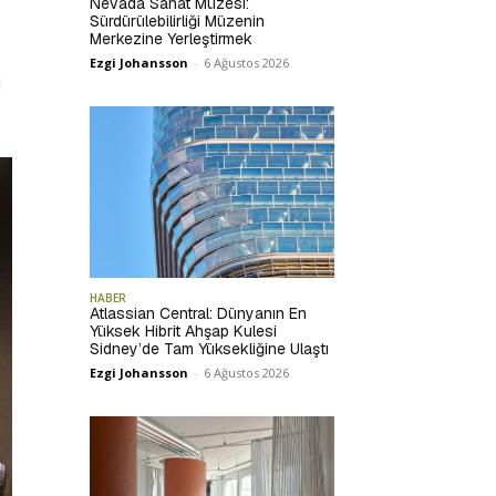
Nevada Sanat Müzesi:
Sürdürülebilirliği Müzenin
Merkezine Yerleştirmek
Ezgi Johansson
-
6 Ağustos 2026
i
HABER
Atlassian Central: Dünyanın En
Yüksek Hibrit Ahşap Kulesi
Sidney’de Tam Yüksekliğine Ulaştı
Ezgi Johansson
-
6 Ağustos 2026