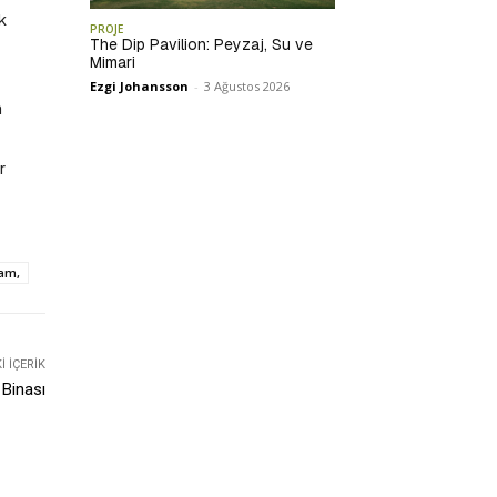
k
PROJE
The Dip Pavilion: Peyzaj, Su ve
Mimari
Ezgi Johansson
-
3 Ağustos 2026
m
r
cam,
 İÇERIK
 Binası