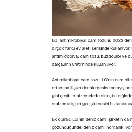
LG, antimikrobiyal cam tozunu 2022’den b
birçok farklı ev aleti serisinde kullanıyo
antimikrobiyal cam tozu, buzdolabı ve bul
parçaların üretiminde kullanılıyor.
Antimikrobiyal cam tozu, LG’nin cam bile
ortamına ilişkin derinlemesine anlayışında
gibi çeşitli malzemelerle birleştirildiğin
malzeme işinin genişlemesini hızlandıraca
Ek olarak, LG’nin deniz camı, şirketin c
çözündüğünde, deniz camı inorganik iyon