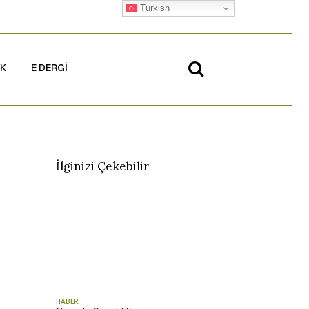
Turkish
İK
E DERGİ
İlginizi Çekebilir
HABER