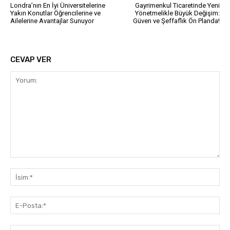
Londra’nın En İyi Üniversitelerine
Gayrimenkul Ticaretinde Yeni
Yakın Konutlar Öğrencilerine ve
Yönetmelikle Büyük Değişim:
Ailelerine Avantajlar Sunuyor
Güven ve Şeffaflık Ön Planda!
CEVAP VER
Yorum:
İsi
E-
Pos
Web