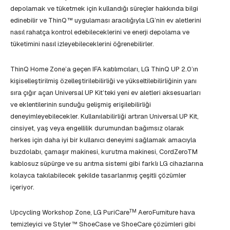
depolamak ve tüketmek için kullandığı süreçler hakkında bilgi
edinebilir ve ThinQ™ uygulaması aracılığıyla LG’nin ev aletlerini
nasıl rahatça kontrol edebileceklerini ve enerji depolama ve
tüketimini nasıl izleyebileceklerini öğrenebilirler.
ThinQ Home Zone’a geçen IFA katılımcıları, LG ThinQ UP 2.0’ın
kişiselleştirilmiş özelleştirilebilirliği ve yükseltilebilirliğinin yanı
sıra çığır açan Universal UP Kit’teki yeni ev aletleri aksesuarları
ve eklentilerinin sunduğu gelişmiş erişilebilirliği
deneyimleyebilecekler. Kullanılabilirliği artıran Universal UP Kit,
cinsiyet, yaş veya engellilik durumundan bağımsız olarak
herkes için daha iyi bir kullanıcı deneyimi sağlamak amacıyla
buzdolabı, çamaşır makinesi, kurutma makinesi, CordZeroTM
kablosuz süpürge ve su arıtma sistemi gibi farklı LG cihazlarına
kolayca takılabilecek şekilde tasarlanmış çeşitli çözümler
içeriyor.
TM
Upcycling Workshop Zone, LG PuriCare
AeroFurniture hava
temizleyici ve Styler™ ShoeCase ve ShoeCare çözümleri gibi