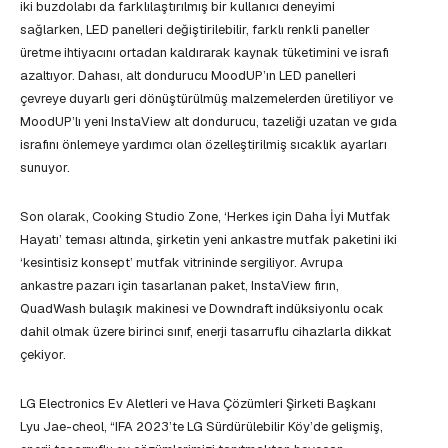
iki buzdolabı da farklılaştırılmış bir kullanıcı deneyimi
sağlarken, LED panelleri değiştirilebilir, farklı renkli paneller
üretme ihtiyacını ortadan kaldırarak kaynak tüketimini ve israfı
azaltıyor. Dahası, alt dondurucu MoodUP’ın LED panelleri
çevreye duyarlı geri dönüştürülmüş malzemelerden üretiliyor ve
MoodUP’lı yeni InstaView alt dondurucu, tazeliği uzatan ve gıda
israfını önlemeye yardımcı olan özelleştirilmiş sıcaklık ayarları
sunuyor.
Son olarak, Cooking Studio Zone, ‘Herkes için Daha İyi Mutfak
Hayatı’ teması altında, şirketin yeni ankastre mutfak paketini iki
‘kesintisiz konsept’ mutfak vitrininde sergiliyor. Avrupa
ankastre pazarı için tasarlanan paket, InstaView fırın,
QuadWash bulaşık makinesi ve Downdraft indüksiyonlu ocak
dahil olmak üzere birinci sınıf, enerji tasarruflu cihazlarla dikkat
çekiyor.
LG Electronics Ev Aletleri ve Hava Çözümleri Şirketi Başkanı
Lyu Jae-cheol, “IFA 2023’te LG Sürdürülebilir Köy’de gelişmiş,