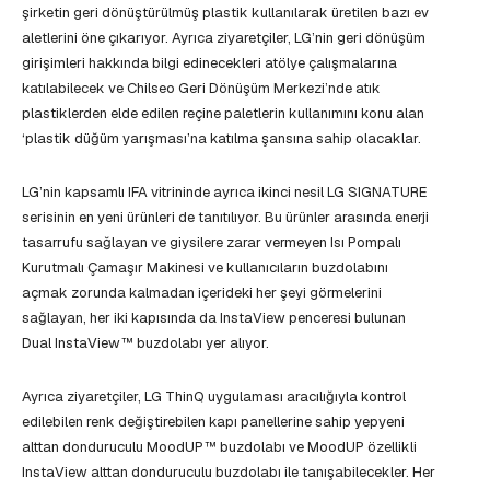
şirketin geri dönüştürülmüş plastik kullanılarak üretilen bazı ev
aletlerini öne çıkarıyor. Ayrıca ziyaretçiler, LG’nin geri dönüşüm
girişimleri hakkında bilgi edinecekleri atölye çalışmalarına
katılabilecek ve Chilseo Geri Dönüşüm Merkezi’nde atık
plastiklerden elde edilen reçine paletlerin kullanımını konu alan
‘plastik düğüm yarışması’na katılma şansına sahip olacaklar.
LG’nin kapsamlı IFA vitrininde ayrıca ikinci nesil LG SIGNATURE
serisinin en yeni ürünleri de tanıtılıyor. Bu ürünler arasında enerji
tasarrufu sağlayan ve giysilere zarar vermeyen Isı Pompalı
Kurutmalı Çamaşır Makinesi ve kullanıcıların buzdolabını
açmak zorunda kalmadan içerideki her şeyi görmelerini
sağlayan, her iki kapısında da InstaView penceresi bulunan
Dual InstaView™ buzdolabı yer alıyor.
Ayrıca ziyaretçiler, LG ThinQ uygulaması aracılığıyla kontrol
edilebilen renk değiştirebilen kapı panellerine sahip yepyeni
alttan donduruculu MoodUP™ buzdolabı ve MoodUP özellikli
InstaView alttan donduruculu buzdolabı ile tanışabilecekler. Her