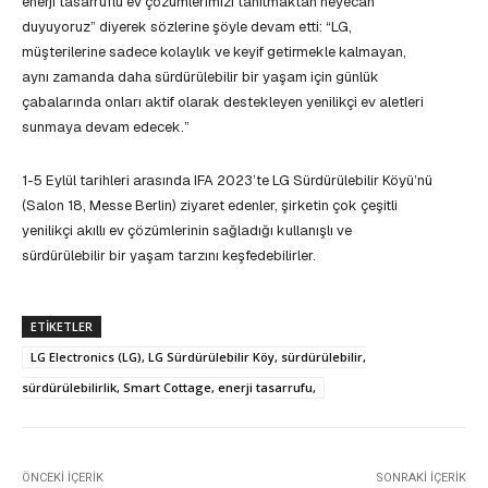
enerji tasarruflu ev çözümlerimizi tanıtmaktan heyecan
duyuyoruz” diyerek sözlerine şöyle devam etti: “LG,
müşterilerine sadece kolaylık ve keyif getirmekle kalmayan,
aynı zamanda daha sürdürülebilir bir yaşam için günlük
çabalarında onları aktif olarak destekleyen yenilikçi ev aletleri
sunmaya devam edecek.”
1-5 Eylül tarihleri arasında IFA 2023’te LG Sürdürülebilir Köyü’nü
(Salon 18, Messe Berlin) ziyaret edenler, şirketin çok çeşitli
yenilikçi akıllı ev çözümlerinin sağladığı kullanışlı ve
sürdürülebilir bir yaşam tarzını keşfedebilirler.
ETIKETLER
LG Electronics (LG), LG Sürdürülebilir Köy, sürdürülebilir,
sürdürülebilirlik, Smart Cottage, enerji tasarrufu,
ÖNCEKI İÇERIK
SONRAKI İÇERIK