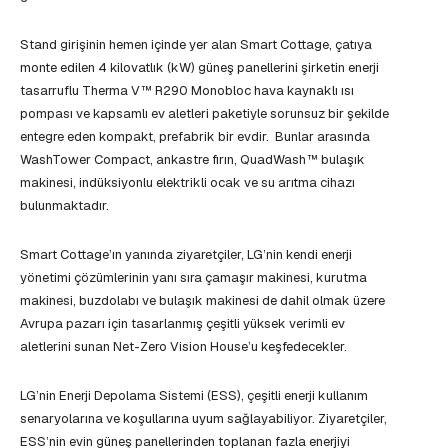
Stand girişinin hemen içinde yer alan Smart Cottage, çatıya
monte edilen 4 kilovatlık (kW) güneş panellerini şirketin enerji
tasarruflu Therma V™ R290 Monobloc hava kaynaklı ısı
pompası ve kapsamlı ev aletleri paketiyle sorunsuz bir şekilde
entegre eden kompakt, prefabrik bir evdir. Bunlar arasında
WashTower Compact, ankastre fırın, QuadWash™ bulaşık
makinesi, indüksiyonlu elektrikli ocak ve su arıtma cihazı
bulunmaktadır.
Smart Cottage’ın yanında ziyaretçiler, LG’nin kendi enerji
yönetimi çözümlerinin yanı sıra çamaşır makinesi, kurutma
makinesi, buzdolabı ve bulaşık makinesi de dahil olmak üzere
Avrupa pazarı için tasarlanmış çeşitli yüksek verimli ev
aletlerini sunan Net-Zero Vision House’u keşfedecekler.
LG’nin Enerji Depolama Sistemi (ESS), çeşitli enerji kullanım
senaryolarına ve koşullarına uyum sağlayabiliyor. Ziyaretçiler,
ESS’nin evin güneş panellerinden toplanan fazla enerjiyi