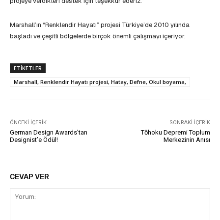
projeye verdikleri destek için teşekkür ederiz.”
Marshall’ın “Renklendir Hayatı” projesi Türkiye’de 2010 yılında
başladı ve çeşitli bölgelerde birçok önemli çalışmayı içeriyor.
ETIKETLER
Marshall, Renklendir Hayatı projesi, Hatay, Defne, Okul boyama,
ÖNCEKI İÇERIK
SONRAKI İÇERIK
German Design Awards’tan
Tōhoku Depremi Toplum
Designist’e Ödül!
Merkezinin Anısı
CEVAP VER