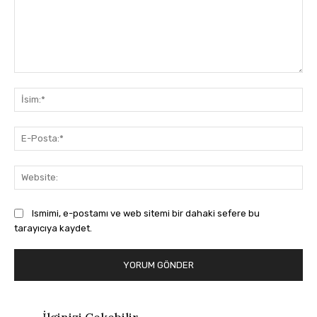
Yorum:
İsi
E-
Pos
Web
Ismimi, e-postamı ve web sitemi bir dahaki sefere bu
tarayıcıya kaydet.