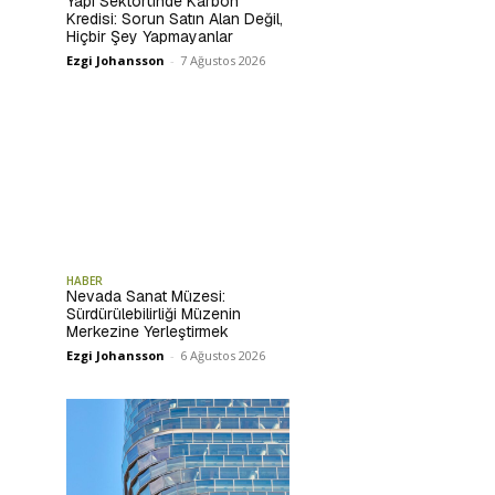
Yapı Sektöründe Karbon
Kredisi: Sorun Satın Alan Değil,
Hiçbir Şey Yapmayanlar
Ezgi Johansson
-
7 Ağustos 2026
HABER
Nevada Sanat Müzesi:
Sürdürülebilirliği Müzenin
Merkezine Yerleştirmek
Ezgi Johansson
-
6 Ağustos 2026